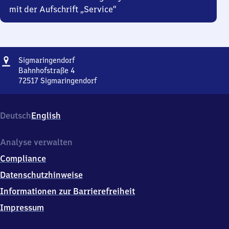
mit der Aufschrift „Service“
Adresse
Sigmaringendorf
Sigmaringendorf
Bahnhofstraße 4
72517
Sigmaringendorf
Sigmaringendorf,
Bahnhofstraße
4,
Deutsch
English
7
2
5
Analyse verwalten
1
Compliance
7
Sigmaringendorf
Datenschutzhinweise
Informationen zur Barrierefreiheit
Impressum