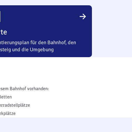
te
ntierungsplan für den Bahnhof, den
steig und die Umgebung
esem Bahnhof vorhanden:
iletten
hrradstellplätze
rkplätze