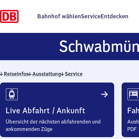
Bahnhof wählen
Service
Entdecken
Schwabmün
Reiseinfos
Ausstattung
Service
Reiseinfos
Live Abfahrt / Ankunft
Fa
Übersicht der nächsten abfahrenden und
Aush
ankommenden Züge
PDF