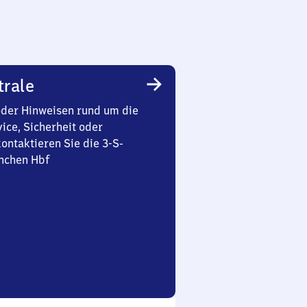
trale
oder Hinweisen rund um die
ice, Sicherheit oder
ontaktieren Sie die 3-S-
nchen Hbf