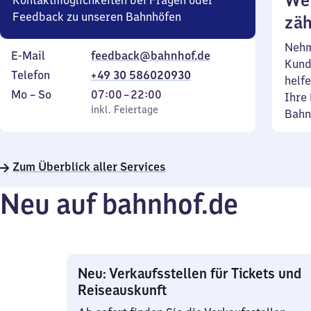
Wei
Kontaktmöglichkeiten bei Fragen oder
Feedback zu unseren Bahnhöfen
zäh
Nehm
E-Mail
feedback@bahnhof.de
Kund
Telefon
+49 30 586020930
helfe
Montag
,
Von
Mo
–
So
07:00
–
22:00
Ihre 
bis
inkl. Feiertage
7
inkl. Feiertage
Bahn
Sonntag
Uhr
bis
22
Zum Überblick aller Services
Uhr
Neu auf bahnhof.de
Neu: Verkaufsstellen für Tickets und
Reiseauskunft