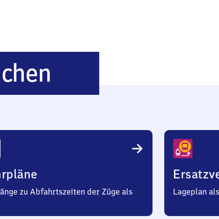
Schwabmünche
chen
hrpläne
Ersatzv
änge zu Abfahrtszeiten der Züge als
Lageplan al