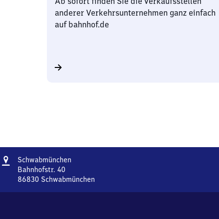
Ab sofort finden Sie die Verkaufsstellen
anderer Verkehrsunternehmen ganz einfach
auf bahnhof.de
Adresse
Schwabmünchen
Schwabmünchen
Bahnhofstr. 40
86830
Schwabmünchen
Schwabmünchen,
Bahnhofstr.
40,
8