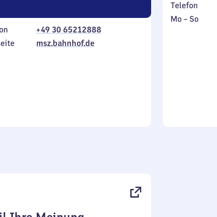
Telefon
Montag
,
Mo
–
So
on
+49 30 65212888
bis
inkl.
Sonntag
eite
msz.bahnhof.de