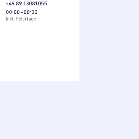
+49 89 13081055
Von
00:00
–
00:00
 Feiertage
0
inkl. Feiertage
Uhr
bis
0
Uhr