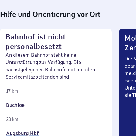
Hilfe und Orientierung vor Ort
Bahnhof ist nicht
Mob
personalbesetzt
Zen
An diesem Bahnhof steht keine
Die 
Unterstützung zur Verfügung. Die
bean
nächstgelegenen Bahnhöfe mit mobilen
meld
Servicemitarbeitenden sind:
Beei
Unte
17 km
sie 
Buchloe
23 km
Augsburg Hbf