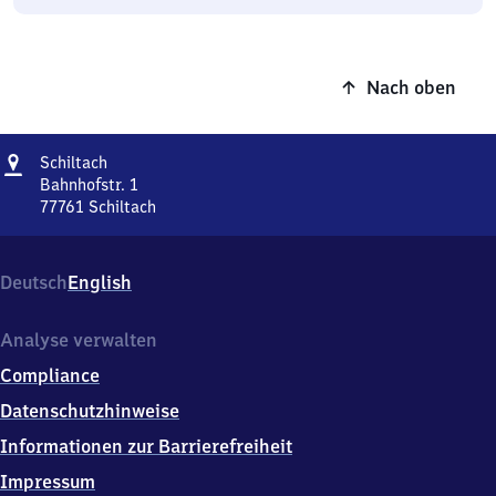
Nach oben
Adresse
Schiltach
Schiltach
Bahnhofstr. 1
77761
Schiltach
Schiltach,
Bahnhofstr.
1,
Deutsch
English
7
7
7
Analyse verwalten
6
Compliance
1
Schiltach
Datenschutzhinweise
Informationen zur Barrierefreiheit
Impressum