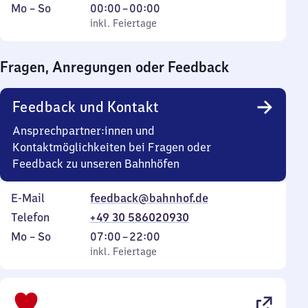
Montag
,
Von
Mo
–
So
00:00
–
00:00
bis
inkl. Feiertage
0
inkl. Feiertage
Sonntag
Uhr
bis
Fragen, Anregungen oder Feedback
0
Uhr
Feedback und Kontakt
Ansprechpartner:innen und
Kontaktmöglichkeiten bei Fragen oder
Feedback zu unseren Bahnhöfen
E-Mail
feedback@bahnhof.de
Telefon
+49 30 586020930
Montag
,
Von
Mo
–
So
07:00
–
22:00
bis
inkl. Feiertage
7
inkl. Feiertage
Sonntag
Uhr
bis
22