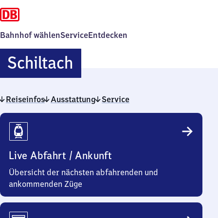
Bahnhof wählen
Service
Entdecken
Schiltach
Schiltach
Reiseinfos
Ausstattung
Service
Reiseinfos
Live Abfahrt / Ankunft
Übersicht der nächsten abfahrenden und
ankommenden Züge