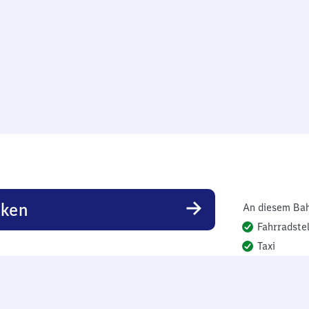
rken
An diesem Bah
Fahrradstel
Taxi