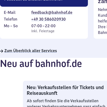
zäh
Nehm
E-Mail
feedback@bahnhof.de
Kund
Telefon
+49 30 586020930
helfe
Montag
,
Von
Mo
–
So
07:00
–
22:00
Ihre 
bis
inkl. Feiertage
7
inkl. Feiertage
Bahn
Sonntag
Uhr
bis
22
Zum Überblick aller Services
Uhr
Neu auf bahnhof.de
Neu: Verkaufsstellen für Tickets und
Reiseauskunft
Ab sofort finden Sie die Verkaufsstellen
anderer Verkehrsunternehmen ganz einfach