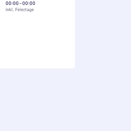
Von
00:00
–
00:00
 Feiertage
0
inkl. Feiertage
Uhr
bis
0
Uhr