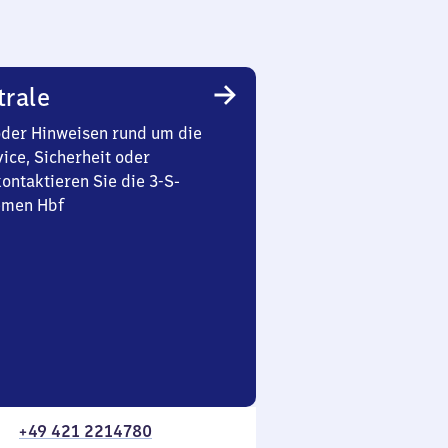
trale
oder Hinweisen rund um die
ice, Sicherheit oder
ontaktieren Sie die 3-S-
emen Hbf
+49 421 2214780