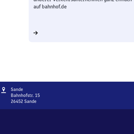
auf bahnhof.de
Adresse
Sande
Sande
Bahnhofstr. 15
26452
Sande
Sande,
Bahnhofstr.
15,
2
6