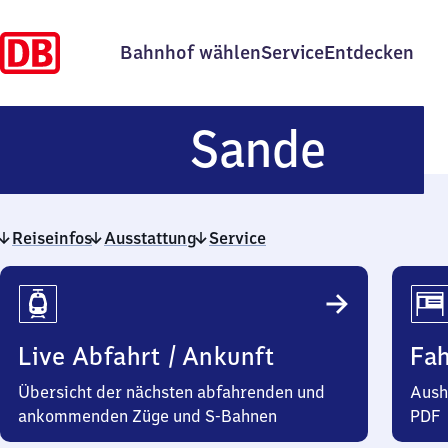
Bahnhof wählen
Service
Entdecken
Sand
Sande
Reiseinfos
Ausstattung
Service
Reiseinfos
Live Abfahrt / Ankunft
Fa
Übersicht der nächsten abfahrenden und
Aush
ankommenden Züge und S-Bahnen
PDF