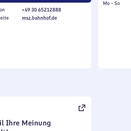
Montag
,
Mo
–
So
on
+49 30 65212888
bis
inkl.
Sonntag
eite
msz.bahnhof.de
l Ihre Meinung