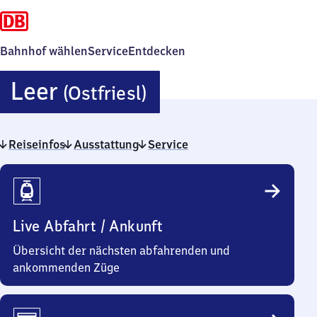
Bahnhof wählen
Service
Entdecken
Leer
Leer
(Ostfriesl)
(Ostfriesland)
Reiseinfos
Ausstattung
Service
Reiseinfos
Live Abfahrt / Ankunft
Übersicht der nächsten abfahrenden und
ankommenden Züge