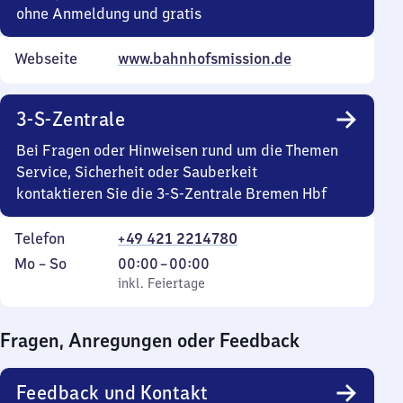
40
ohne Anmeldung und gratis
Webseite
www.bahnhofsmission.de
3-S-Zentrale
Bei Fragen oder Hinweisen rund um die Themen
Service, Sicherheit oder Sauberkeit
kontaktieren Sie die 3-S-Zentrale Bremen Hbf
Telefon
+49 421 2214780
Montag
,
Von
Mo
–
So
00:00
–
00:00
bis
inkl. Feiertage
0
inkl. Feiertage
Sonntag
Uhr
bis
Fragen, Anregungen oder Feedback
0
Uhr
Feedback und Kontakt