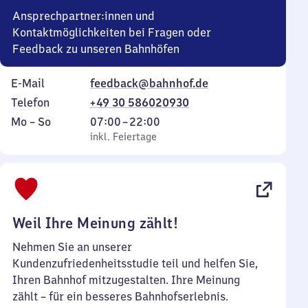
Ansprechpartner:innen und
Kontaktmöglichkeiten bei Fragen oder
Feedback zu unseren Bahnhöfen
E-Mail
feedback@bahnhof.de
Telefon
+49 30 586020930
Montag
,
Von
Mo
–
So
07:00
–
22:00
bis
inkl. Feiertage
7
inkl. Feiertage
Sonntag
Uhr
bis
22
Uhr
Weil Ihre Meinung zählt!
Nehmen Sie an unserer
Kundenzufriedenheitsstudie teil und helfen Sie,
Ihren Bahnhof mitzugestalten. Ihre Meinung
zählt – für ein besseres Bahnhofserlebnis.