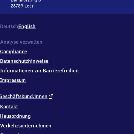
Bahnhofsring 8
26789
Leer
Leer
(Ostfriesland),
Bahnhofsring
Deutsch
English
8,
2
6
Analyse verwalten
7
Compliance
8
9
Datenschutzhinweise
Leer
Informationen zur Barrierefreiheit
Impressum
externer
Geschäftskund:innen
Link
Kontakt
Hausordnung
Verkehrsunternehmen