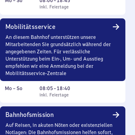
Montag
,
Von
Mo
–
So
08:00
–
18:45
bis
inkl. Feiertage
8
inkl. Feiertage
Sonntag
Uhr
bis
Mobilitätsservice
18
Uhr
An diesem Bahnhof unterstützen unsere
45
Mitarbeitenden Sie grundsätzlich während der
angegebenen Zeiten. Für verlässliche
Unterstützung beim Ein-, Um- und Ausstieg
empfehlen wir eine Anmeldung bei der
Mobilitätsservice-Zentrale
Montag
,
Von
Mo
–
So
08:05
–
18:40
bis
inkl. Feiertage
8
inkl. Feiertage
Sonntag
Uhr
5
Bahnhofsmission
bis
18
Auf Reisen, in akuten Nöten oder existenziellen
Uhr
Notlagen: Die Bahnhofsmissionen helfen sofort,