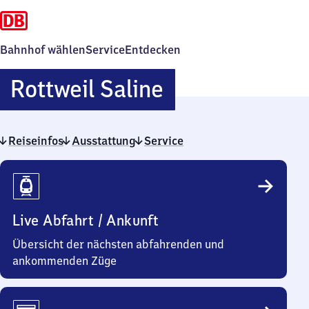
Bahnhof wählen
Service
Entdecken
Rottweil
Rottweil Saline
Saline
Reiseinfos
Ausstattung
Service
Reiseinfos
Live Abfahrt / Ankunft
Übersicht der nächsten abfahrenden und
ankommenden Züge