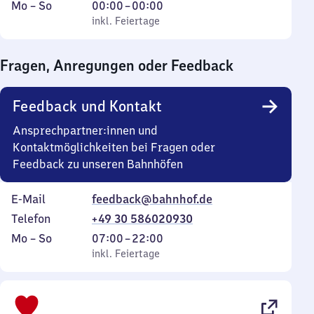
Montag
,
Von
Mo
–
So
00:00
–
00:00
bis
inkl. Feiertage
0
inkl. Feiertage
Sonntag
Uhr
bis
Fragen, Anregungen oder Feedback
0
Uhr
Feedback und Kontakt
Ansprechpartner:innen und
Kontaktmöglichkeiten bei Fragen oder
Feedback zu unseren Bahnhöfen
E-Mail
feedback@bahnhof.de
Telefon
+49 30 586020930
Montag
,
Von
Mo
–
So
07:00
–
22:00
bis
inkl. Feiertage
7
inkl. Feiertage
Sonntag
Uhr
bis
22