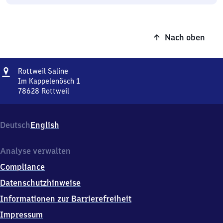
Nach oben
Adresse
Rottweil
Rottweil Saline
Saline
Im Kappelenösch 1
78628
Rottweil
Rottweil
Saline,
Im
Deutsch
English
Kappelenösch
1,
7
Analyse verwalten
8
Compliance
6
2
Datenschutzhinweise
8
Informationen zur Barrierefreiheit
Rottweil
Impressum