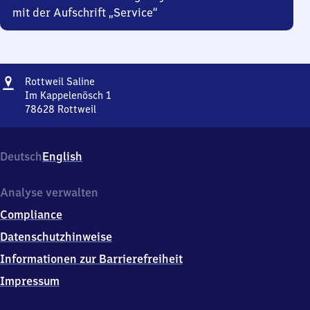
mit der Aufschrift „Service“
Adresse
Rottweil
Rottweil Saline
Saline
Im Kappelenösch 1
78628
Rottweil
Rottweil
Saline,
Im
Deutsch
English
Kappelenösch
1,
7
Analyse verwalten
8
Compliance
6
2
Datenschutzhinweise
8
Informationen zur Barrierefreiheit
Rottweil
Impressum