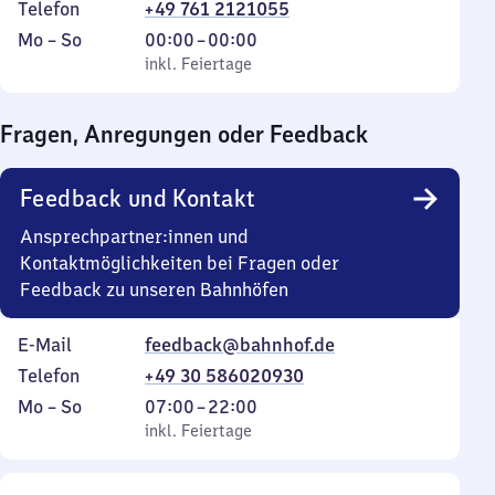
Telefon
+49 761 2121055
Montag
,
Von
Mo
–
So
00:00
–
00:00
bis
inkl. Feiertage
0
inkl. Feiertage
Sonntag
Uhr
bis
Fragen, Anregungen oder Feedback
0
Uhr
Feedback und Kontakt
Ansprechpartner:innen und
Kontaktmöglichkeiten bei Fragen oder
Feedback zu unseren Bahnhöfen
E-Mail
feedback@bahnhof.de
Telefon
+49 30 586020930
Montag
,
Von
Mo
–
So
07:00
–
22:00
bis
inkl. Feiertage
7
inkl. Feiertage
Sonntag
Uhr
bis