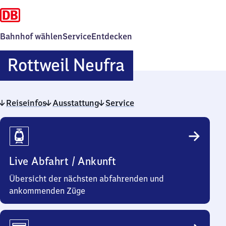
Bahnhof wählen
Service
Entdecken
Rottweil
Rottweil Neufra
Neufra
Reiseinfos
Ausstattung
Service
Reiseinfos
Live Abfahrt / Ankunft
Übersicht der nächsten abfahrenden und
ankommenden Züge