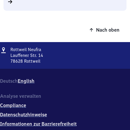
Nach oben
Adresse
Rottweil
Rottweil Neufra
Neufra
Lauffener Str. 14
78628
Rottweil
Rottweil
Neufra,
Lauffener
Deutsch
English
Str.
14,
7
Analyse verwalten
8
Compliance
6
2
Datenschutzhinweise
8
Informationen zur Barrierefreiheit
Rottweil