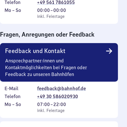
Telefon
+49 561 7861055
Montag
,
Von
Mo
–
So
00:00
–
00:00
bis
inkl. Feiertage
0
inkl. Feiertage
Sonntag
Uhr
bis
Fragen, Anregungen oder Feedback
0
Uhr
Feedback und Kontakt
Ansprechpartner:innen und
Kontaktmöglichkeiten bei Fragen oder
Feedback zu unseren Bahnhöfen
E-Mail
feedback@bahnhof.de
Telefon
+49 30 586020930
Montag
,
Von
Mo
–
So
07:00
–
22:00
bis
inkl. Feiertage
7
inkl. Feiertage
Sonntag
Uhr
bis