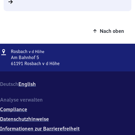
Nach oben
Adresse
Rosbach
Rosbach
v d Höhe
v d Höhe
Am Bahnhof 5
61191
Rosbach v d Höhe
Rosbach
v d Höhe,
Am
Deutsch
English
Bahnhof
5,
6
Analyse verwalten
1
Compliance
1
9
Datenschutzhinweise
1
Informationen zur Barrierefreiheit
Rosbach