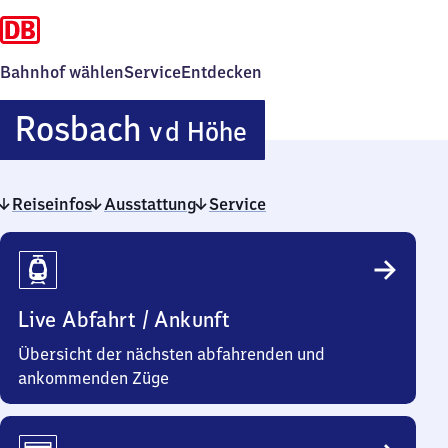
Bahnhof wählen
Service
Entdecken
Rosbach
Rosbach
v d Höhe
v d Höhe
Reiseinfos
Ausstattung
Service
Reiseinfos
Live Abfahrt / Ankunft
Übersicht der nächsten abfahrenden und
ankommenden Züge