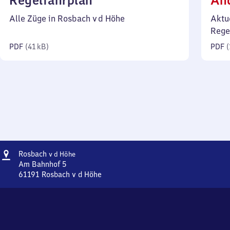
Regelfahrplan
Än
41
Alle Züge in Rosbach v d Höhe
Aktu
Kilobyte)
Rege
PDF
(
41 kB
)
PDF
(
Adresse
Rosbach
Rosbach
v d Höhe
v d Höhe
Am Bahnhof 5
61191
Rosbach v d Höhe
Rosbach
v d Höhe,
Am
Bahnhof
5,