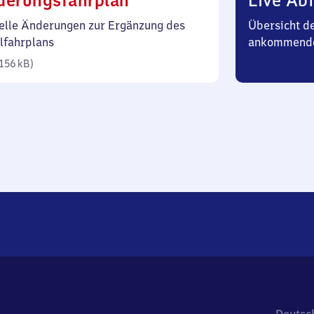
derungsfahrplan
Live Abf
156
elle Änderungen zur Ergänzung des
Übersicht d
Kilobyte)
lfahrplans
ankommend
156 kB
)