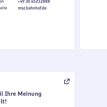
on
+49 30 65212888
bis
inkl.
Sonntag
eite
msz.bahnhof.de
l Ihre Meinung
lt!