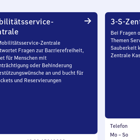
ilitätsservice-
3-S-Zen
trale
Bei Fragen 
Themen Serv
Mobilitätsservice-Zentrale
Sauberkeit k
twortet Fragen zur Barrierefreiheit,
Zentrale Ka
et für Menschen mit
nträchtigung oder Behinderung
rstützungswünsche an und bucht für
Tickets und Reservierungen
Telefon
Montag
,
Mo
–
So