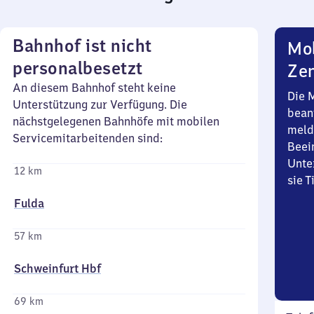
Bahnhof ist nicht
Mob
personalbesetzt
Zen
An diesem Bahnhof steht keine
Die 
Unterstützung zur Verfügung. Die
bean
nächstgelegenen Bahnhöfe mit mobilen
meld
Servicemitarbeitenden sind:
Beei
Unte
12 km
sie 
Fulda
57 km
Schweinfurt Hbf
69 km