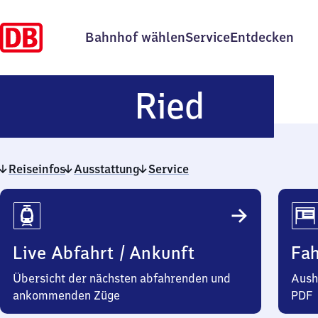
Bahnhof wählen
Service
Entdecken
Ried
Ried
Reiseinfos
Ausstattung
Service
Reiseinfos
Live Abfahrt / Ankunft
Fa
Übersicht der nächsten abfahrenden und
Aush
ankommenden Züge
PDF