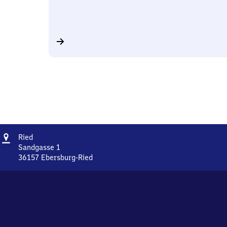
Adresse
Ried
Ried
Sandgasse 1
36157
Ebersburg-Ried
Ried,
Sandgasse
1,
3
6
1