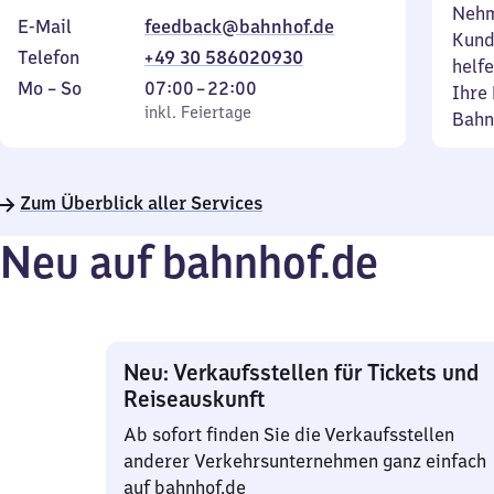
Nehm
E-Mail
feedback@bahnhof.de
Kund
Telefon
+49 30 586020930
helfe
Montag
,
Von
Mo
–
So
07:00
–
22:00
Ihre 
bis
inkl. Feiertage
7
inkl. Feiertage
Bahn
Sonntag
Uhr
bis
22
Zum Überblick aller Services
Uhr
Neu auf bahnhof.de
Neu: Verkaufsstellen für Tickets und
Reiseauskunft
Ab sofort finden Sie die Verkaufsstellen
anderer Verkehrsunternehmen ganz einfach
auf bahnhof.de