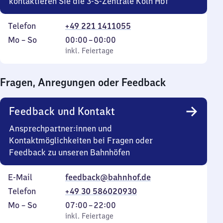
kontaktieren Sie die 3-S-Zentrale Köln Hbf
Telefon
+49 221 1411055
Montag
,
Von
Mo
–
So
00:00
–
00:00
bis
inkl. Feiertage
0
inkl. Feiertage
Sonntag
Uhr
bis
Fragen, Anregungen oder Feedback
0
Uhr
Feedback und Kontakt
Ansprechpartner:innen und
Kontaktmöglichkeiten bei Fragen oder
Feedback zu unseren Bahnhöfen
E-Mail
feedback@bahnhof.de
Telefon
+49 30 586020930
Montag
,
Von
Mo
–
So
07:00
–
22:00
bis
inkl. Feiertage
7
inkl. Feiertage