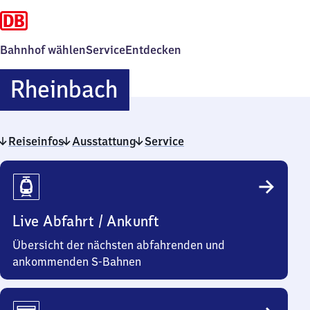
Bahnhof wählen
Service
Entdecken
Rheinbach
Rheinbach
Reiseinfos
Ausstattung
Service
Reiseinfos
Live Abfahrt / Ankunft
Übersicht der nächsten abfahrenden und
ankommenden S-Bahnen