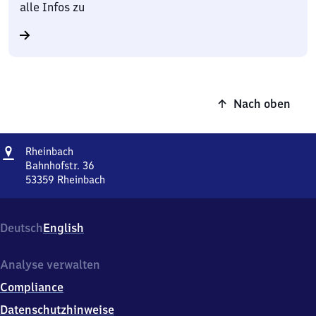
alle Infos zu
Nach oben
Adresse
Rheinbach
Rheinbach
Bahnhofstr. 36
53359
Rheinbach
Rheinbach,
Bahnhofstr.
36,
Deutsch
English
5
3
3
Analyse verwalten
5
Compliance
9
Rheinbach
Datenschutzhinweise