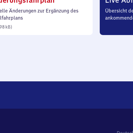
derungsfahrplan
Live Abf
98
elle Änderungen zur Ergänzung des
Übersicht d
Kilobyte)
lfahrplans
ankommende
98 kB
)