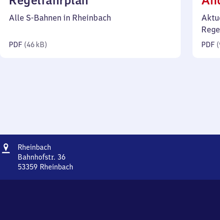
Regelfahrplan
Än
46
Alle S-Bahnen in Rheinbach
Aktu
Kilobyte)
Rege
PDF
(
46 kB
)
PDF
(
Adresse
Rheinbach
Rheinbach
Bahnhofstr. 36
53359
Rheinbach
Rheinbach,
Bahnhofstr.
36,
5
3