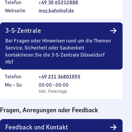
Telefon
+49 30 65212888
Webseite
msz.bahnhof.de
3-S-Zentrale
Bei Fragen oder Hinweisen rund um die Themen
Service, Sicherheit oder Sauberkeit
kontaktieren Sie die 3-S-Zentrale Düsseldorf
Hbf
Telefon
+49 211 36801055
Montag
,
Von
Mo
–
So
00:00
–
00:00
bis
inkl. Feiertage
0
inkl. Feiertage
Sonntag
Uhr
bis
Fragen, Anregungen oder Feedback
0
Uhr
Feedback und Kontakt