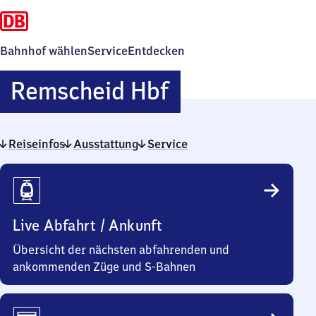
Bahnhof wählen
Service
Entdecken
Remscheid
Remscheid Hbf
Hauptbahnho
Reiseinfos
Ausstattung
Service
Reiseinfos
Live Abfahrt / Ankunft
Übersicht der nächsten abfahrenden und
ankommenden Züge und S-Bahnen