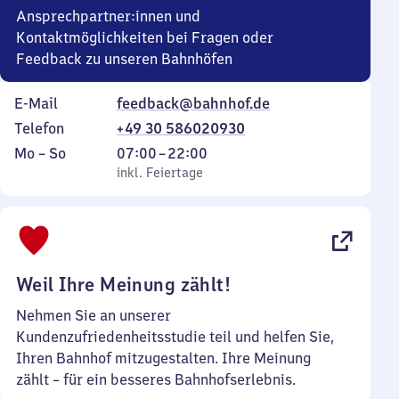
Ansprechpartner:innen und
Kontaktmöglichkeiten bei Fragen oder
Feedback zu unseren Bahnhöfen
E-Mail
feedback@bahnhof.de
Telefon
+49 30 586020930
Montag
,
Von
Mo
–
So
07:00
–
22:00
bis
inkl. Feiertage
7
inkl. Feiertage
Sonntag
Uhr
bis
22
Uhr
Weil Ihre Meinung zählt!
Nehmen Sie an unserer
Kundenzufriedenheitsstudie teil und helfen Sie,
Ihren Bahnhof mitzugestalten. Ihre Meinung
zählt – für ein besseres Bahnhofserlebnis.