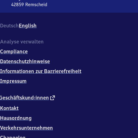
42859
Remscheid
Remscheid
Hauptbahnhof,
Willy-
Deutsch
English
Brandt-
Platz
1,
Analyse verwalten
4
Compliance
2
8
Datenschutzhinweise
5
Informationen zur Barrierefreiheit
9
Remscheid
Impressum
externer
Geschäftskund:innen
Link
Kontakt
Hausordnung
Verkehrsunternehmen
Changelog