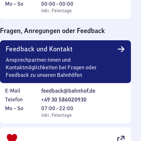
Montag
,
Von
Mo
–
So
00:00
–
00:00
bis
inkl. Feiertage
0
inkl. Feiertage
Sonntag
Uhr
bis
Fragen, Anregungen oder Feedback
0
Uhr
Feedback und Kontakt
Ansprechpartner:innen und
Kontaktmöglichkeiten bei Fragen oder
Feedback zu unseren Bahnhöfen
E-Mail
feedback@bahnhof.de
Telefon
+49 30 586020930
Montag
,
Von
Mo
–
So
07:00
–
22:00
bis
inkl. Feiertage
7
inkl. Feiertage
Sonntag
Uhr
bis
22