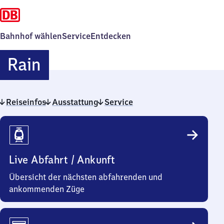
Bahnhof wählen
Service
Entdecken
Rain
Rain
Reiseinfos
Ausstattung
Service
Reiseinfos
Live Abfahrt / Ankunft
Übersicht der nächsten abfahrenden und
ankommenden Züge