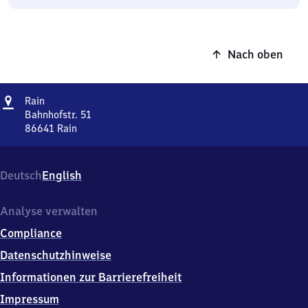
Nach oben
Adresse
Rain
Rain
Bahnhofstr. 51
86641
Rain
Rain,
Bahnhofstr.
51,
Deutsch
English
8
6
6
Analyse verwalten
4
Compliance
1
Rain
Datenschutzhinweise
Informationen zur Barrierefreiheit
Impressum