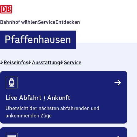
Bahnhof wählen
Service
Entdecken
Pfaffenhausen
Pfaffenhausen
Reiseinfos
Ausstattung
Service
Reiseinfos
Live Abfahrt / Ankunft
Übersicht der nächsten abfahrenden und
ankommenden Züge