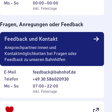
Montag
,
Von
Mo
–
So
00:00
–
00:00
bis
inkl. Feiertage
0
inkl. Feiertage
Sonntag
Uhr
bis
Fragen, Anregungen oder Feedback
0
Uhr
Feedback und Kontakt
Ansprechpartner:innen und
Kontaktmöglichkeiten bei Fragen oder
Feedback zu unseren Bahnhöfen
E-Mail
feedback@bahnhof.de
Telefon
+49 30 586020930
Montag
,
Von
Mo
–
So
07:00
–
22:00
bis
inkl. Feiertage
7
inkl. Feiertage
Sonntag
Uhr
bis
22