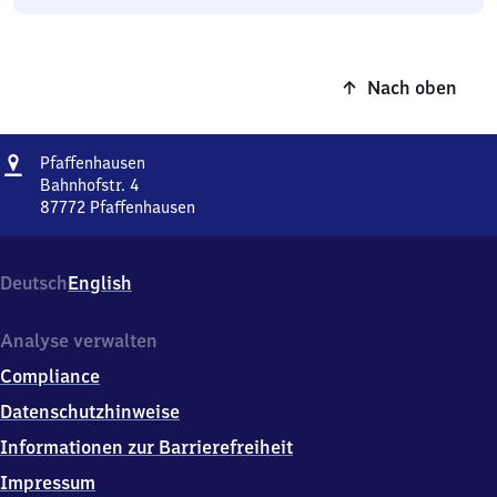
Nach oben
Adresse
Pfaffenhausen
Pfaffenhausen
Bahnhofstr. 4
87772
Pfaffenhausen
Pfaffenhausen,
Bahnhofstr.
4,
Deutsch
English
8
7
7
Analyse verwalten
7
Compliance
2
Pfaffenhausen
Datenschutzhinweise
Informationen zur Barrierefreiheit
Impressum