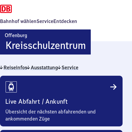
Bahnhof wählen
Service
Entdecken
Offenburg
Offenburg
Kreisschulzentrum
Kreisschu
Reiseinfos
Ausstattung
Service
Reiseinfos
Live Abfahrt / Ankunft
Übersicht der nächsten abfahrenden und
ankommenden Züge