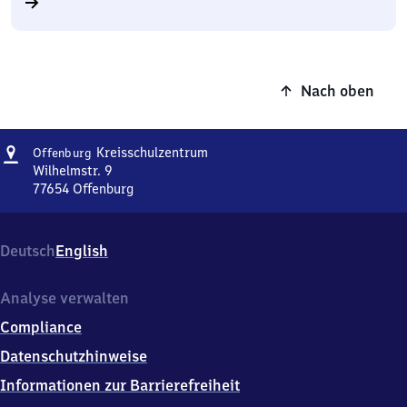
Nach oben
Adresse
Offenburg
Kreisschulzentrum
Offenburg
Kreisschulzentrum
Wilhelmstr. 9
77654
Offenburg
Offenburg
Kreisschulzentrum,
Wilhelmstr.
Deutsch
English
9,
7
7
Analyse verwalten
6
Compliance
5
4
Datenschutzhinweise
Offenburg
Informationen zur Barrierefreiheit