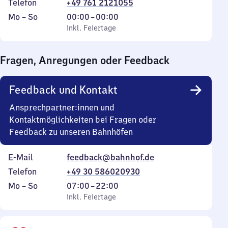
Telefon
+49 761 2121055
Montag
,
Von
Mo
–
So
00:00
–
00:00
bis
inkl. Feiertage
0
inkl. Feiertage
Sonntag
Uhr
bis
Fragen, Anregungen oder Feedback
0
Uhr
Feedback und Kontakt
Ansprechpartner:innen und
Kontaktmöglichkeiten bei Fragen oder
Feedback zu unseren Bahnhöfen
E-Mail
feedback@bahnhof.de
Telefon
+49 30 586020930
Montag
,
Von
Mo
–
So
07:00
–
22:00
bis
inkl. Feiertage
7
inkl. Feiertage
Sonntag
Uhr
bis