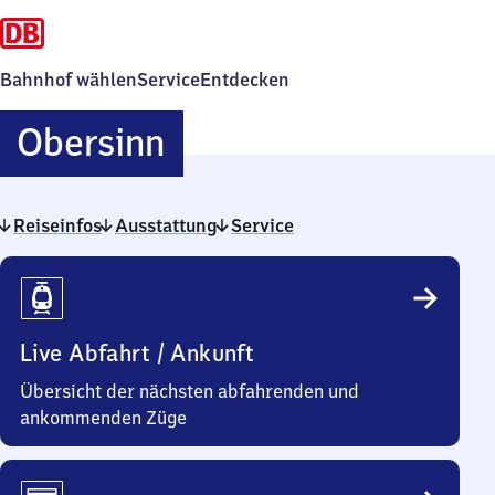
Bahnhof wählen
Service
Entdecken
Obersinn
Obersinn
Reiseinfos
Ausstattung
Service
Reiseinfos
Live Abfahrt / Ankunft
Übersicht der nächsten abfahrenden und
ankommenden Züge