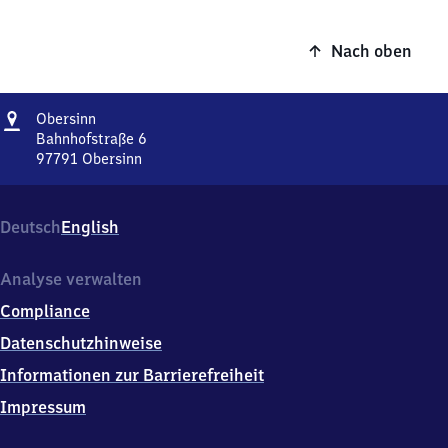
Nach oben
Adresse
Obersinn
Obersinn
Bahnhofstraße 6
97791
Obersinn
Obersinn,
Bahnhofstraße
6,
Deutsch
English
9
7
7
Analyse verwalten
9
Compliance
1
Obersinn
Datenschutzhinweise
Informationen zur Barrierefreiheit
Impressum