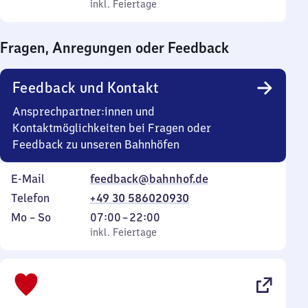
bis
inkl. Feiertage
0
inkl. Feiertage
Sonntag
Uhr
bis
Fragen, Anregungen oder Feedback
0
Uhr
Feedback und Kontakt
Ansprechpartner:innen und
Kontaktmöglichkeiten bei Fragen oder
Feedback zu unseren Bahnhöfen
E-Mail
feedback@bahnhof.de
Telefon
+49 30 586020930
Montag
,
Von
Mo
–
So
07:00
–
22:00
bis
inkl. Feiertage
7
inkl. Feiertage
Sonntag
Uhr
bis
22
Uhr