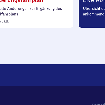
derungsfahrplan
Live Abf
70
elle Änderungen zur Ergänzung des
Übersicht d
Kilobyte)
lfahrplans
ankommend
70 kB
)