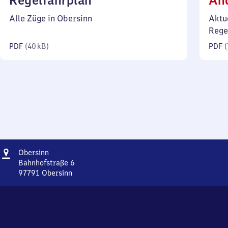
Regelfahrplan
Än
40
Alle Züge in Obersinn
Aktu
Kilobyte)
Rege
PDF
(
40 kB
)
PDF
(
Adresse
Obersinn
Obersinn
Bahnhofstraße 6
97791
Obersinn
Obersinn,
Bahnhofstraße
6,
9
7