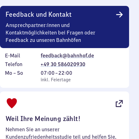
Uhr
Feedback und Kontakt
Ansprechpartner:innen und
Kontaktmöglichkeiten bei Fragen oder
Feedback zu unseren Bahnhöfen
E-Mail
feedback@bahnhof.de
Telefon
+49 30 586020930
Montag
,
Von
Mo
–
So
07:00
–
22:00
bis
inkl. Feiertage
7
inkl. Feiertage
Sonntag
Uhr
bis
22
Uhr
Weil Ihre Meinung zählt!
Nehmen Sie an unserer
Kundenzufriedenheitsstudie teil und helfen Sie,