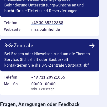
Behinderung Unterstützungswünsche an und
bucht für sie Tickets und Reservierungen
Telefon
+49 30 65212888
Webseite
msz.bahnhof.de
3-S-Zentrale
Bei Fragen oder Hinweisen rund um die Themen
Service, Sicherheit oder Sauberkeit
kontaktieren Sie die 3-S-Zentrale Stuttgart Hbf
Telefon
+49 711 20921055
Montag
,
Von
Mo
–
So
00:00
–
00:00
bis
inkl. Feiertage
0
inkl. Feiertage
Sonntag
Uhr
bis
Fragen, Anregungen oder Feedback
0