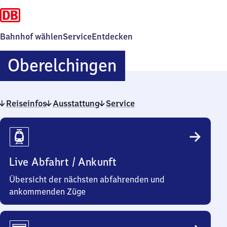
Bahnhof wählen
Service
Entdecken
Oberelchingen
Oberelchingen
Reiseinfos
Ausstattung
Service
Reiseinfos
Live Abfahrt / Ankunft
Übersicht der nächsten abfahrenden und
ankommenden Züge