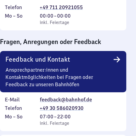
Telefon
+49 711 20921055
Montag
,
Von
Mo
–
So
00:00
–
00:00
bis
inkl. Feiertage
0
inkl. Feiertage
Sonntag
Uhr
bis
Fragen, Anregungen oder Feedback
0
Uhr
Feedback und Kontakt
Ansprechpartner:innen und
Kontaktmöglichkeiten bei Fragen oder
Feedback zu unseren Bahnhöfen
E-Mail
feedback@bahnhof.de
Telefon
+49 30 586020930
Montag
,
Von
Mo
–
So
07:00
–
22:00
bis
inkl. Feiertage
7
inkl. Feiertage
Sonntag
Uhr