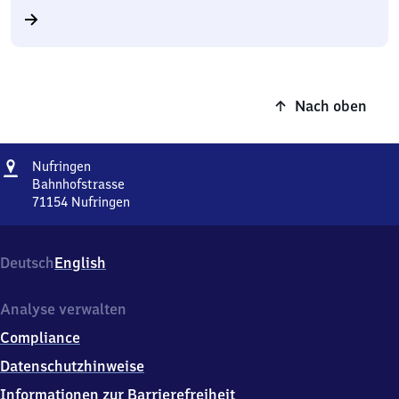
Nach oben
Adresse
Nufringen
Nufringen
Bahnhofstrasse
71154
Nufringen
Nufringen,
Bahnhofstrasse,
7
Deutsch
English
1
1
5
Analyse verwalten
4
Compliance
Nufringen
Datenschutzhinweise
Informationen zur Barrierefreiheit