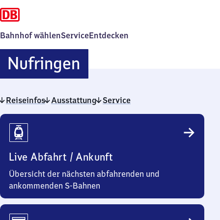
Bahnhof wählen
Service
Entdecken
Nufringen
Nufringen
Reiseinfos
Ausstattung
Service
Reiseinfos
Live Abfahrt / Ankunft
Übersicht der nächsten abfahrenden und
ankommenden S-Bahnen