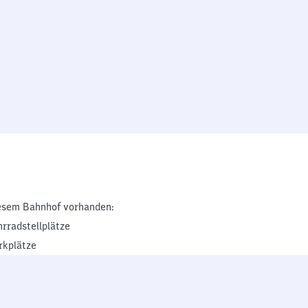
esem Bahnhof vorhanden:
hrradstellplätze
rkplätze