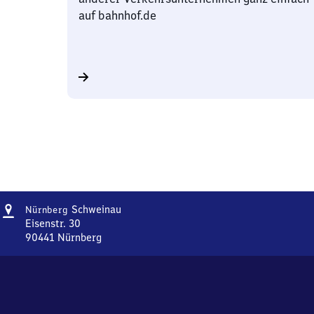
auf bahnhof.de
Adresse
Nürnberg-
Schweinau
Nürnberg
Schweinau
Eisenstr. 30
90441
Nürnberg
Nürnberg-
Schweinau,
Eisenstr.
30,
9