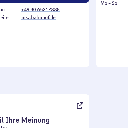
Montag
,
Mo
–
So
on
+49 30 65212888
bis
inkl.
Sonntag
eite
msz.bahnhof.de
l Ihre Meinung