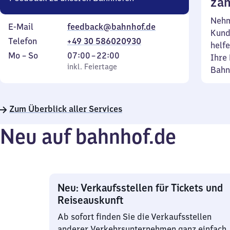
zäh
Nehm
E-Mail
feedback@bahnhof.de
Kund
Telefon
+49 30 586020930
helfe
Montag
,
Von
Mo
–
So
07:00
–
22:00
Ihre 
bis
inkl. Feiertage
7
inkl. Feiertage
Bahn
Sonntag
Uhr
bis
22
Zum Überblick aller Services
Uhr
Neu auf bahnhof.de
Neu: Verkaufsstellen für Tickets und
Reiseauskunft
Ab sofort finden Sie die Verkaufsstellen
anderer Verkehrsunternehmen ganz einfach