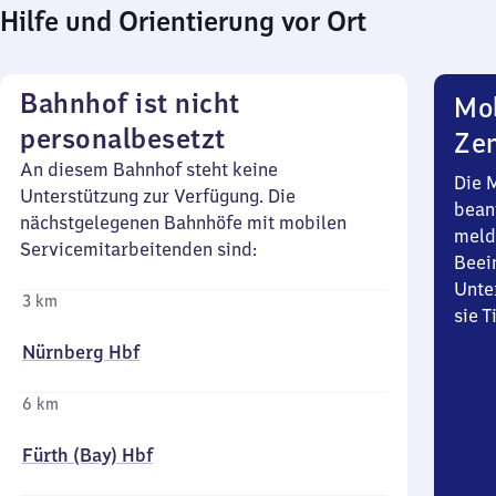
Hilfe und Orientierung vor Ort
Bahnhof ist nicht
Mob
personalbesetzt
Zen
An diesem Bahnhof steht keine
Die 
Unterstützung zur Verfügung. Die
bean
nächstgelegenen Bahnhöfe mit mobilen
meld
Servicemitarbeitenden sind:
Beei
Unte
3 km
sie 
Nürnberg Hbf
6 km
Fürth (Bay) Hbf