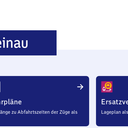
Nürnberg-
inau
Schweinau
hrpläne
Ersatzv
änge zu Abfahrtszeiten der Züge als
Lageplan al