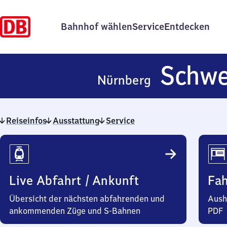
Bahnhof wählen
Service
Entdecken
Schwe
Nürnberg
Reiseinfos
Ausstattung
Service
Reiseinfos
Live Abfahrt / Ankunft
Fa
Übersicht der nächsten abfahrenden und
Aush
ankommenden Züge und S-Bahnen
PDF