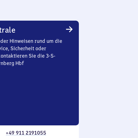
trale
oder Hinweisen rund um die
ice, Sicherheit oder
ontaktieren Sie die 3-S-
rnberg Hbf
+49 911 2191055