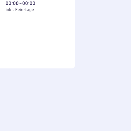
Von
00:00
–
00:00
 Feiertage
0
inkl. Feiertage
Uhr
bis
0
Uhr