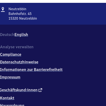
Adresse
Neutrebbin
Neutrebbin
Bahnhofstr. 45
15320
Neutrebbin
Neutrebbin,
Bahnhofstr.
45,
Deutsch
English
1
5
3
Analyse verwalten
2
Compliance
0
Neutrebbin
Datenschutzhinweise
Informationen zur Barrierefreiheit
Impressum
externer
Geschäftskund:innen
Link
Kontakt
Hausordnung