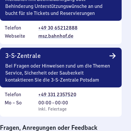
Behinderung Unterstützungswünsche an und
bucht für sie Tickets und Reservierungen
Telefon
+49 30 65212888
Webseite
msz.bahnhof.de
3-S-Zentrale
Bei Fragen oder Hinweisen rund um die Themen
Service, Sicherheit oder Sauberkeit
kontaktieren Sie die 3-S-Zentrale Potsdam
Telefon
+49 331 2357520
Montag
,
Von
Mo
–
So
00:00
–
00:00
bis
inkl. Feiertage
0
inkl. Feiertage
Sonntag
Uhr
bis
Fragen, Anregungen oder Feedback
0