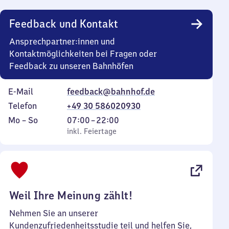
Uhr
Feedback und Kontakt
Ansprechpartner:innen und
Kontaktmöglichkeiten bei Fragen oder
Feedback zu unseren Bahnhöfen
E-Mail
feedback@bahnhof.de
Telefon
+49 30 586020930
Montag
,
Von
Mo
–
So
07:00
–
22:00
bis
inkl. Feiertage
7
inkl. Feiertage
Sonntag
Uhr
bis
22
Uhr
Weil Ihre Meinung zählt!
Nehmen Sie an unserer
Kundenzufriedenheitsstudie teil und helfen Sie,