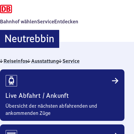
Bahnhof wählen
Service
Entdecken
Neutrebbin
Neutrebbin
Reiseinfos
Ausstattung
Service
Reiseinfos
Live Abfahrt / Ankunft
Übersicht der nächsten abfahrenden und
ankommenden Züge