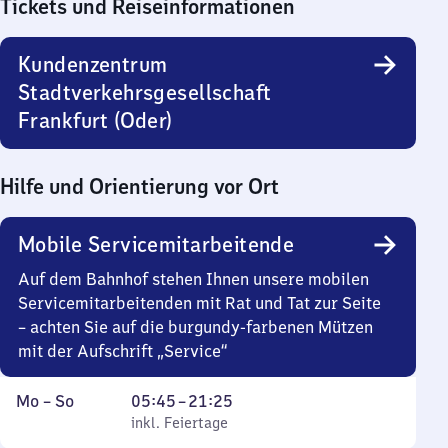
Tickets und Reiseinformationen
Kundenzentrum
Stadtverkehrsgesellschaft
Frankfurt (Oder)
Hilfe und Orientierung vor Ort
Mobile Servicemitarbeitende
Auf dem Bahnhof stehen Ihnen unsere mobilen
Servicemitarbeitenden mit Rat und Tat zur Seite
– achten Sie auf die burgundy-farbenen Mützen
mit der Aufschrift „Service“
Montag
,
Von
Mo
–
So
05:45
–
21:25
bis
inkl. Feiertage
5
inkl. Feiertage