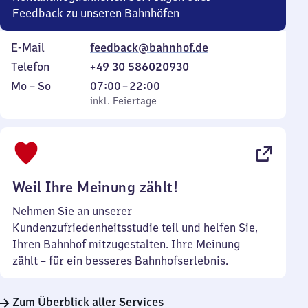
Feedback zu unseren Bahnhöfen
E-Mail
feedback@bahnhof.de
Telefon
+49 30 586020930
Montag
,
Von
Mo
–
So
07:00
–
22:00
bis
inkl. Feiertage
7
inkl. Feiertage
Sonntag
Uhr
bis
22
Uhr
Weil Ihre Meinung zählt!
Nehmen Sie an unserer
Kundenzufriedenheitsstudie teil und helfen Sie,
Ihren Bahnhof mitzugestalten. Ihre Meinung
zählt – für ein besseres Bahnhofserlebnis.
Zum Überblick aller Services