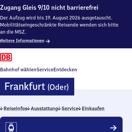
Zugang Gleis 9/10 nicht barrierefrei
Der Aufzug wird bis 19. August 2026 ausgetauscht.
Mobilitätseingeschränkte Reisende wenden sich bitte
an die MSZ.
Weitere Informationen
Bahnhof wählen
Service
Entdecken
Frankfurt
Frankfurt
(Oder)
(Oder)
Reiseinfos
Ausstattung
Service
Einkaufen
Reiseinfos