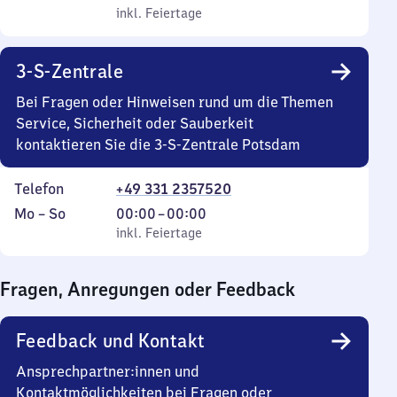
bis
inkl. Feiertage
6
inkl. Feiertage
Sonntag
Uhr
bis
3-S-Zentrale
21
Uhr
Bei Fragen oder Hinweisen rund um die Themen
Service, Sicherheit oder Sauberkeit
kontaktieren Sie die 3-S-Zentrale Potsdam
Telefon
+49 331 2357520
Montag
,
Von
Mo
–
So
00:00
–
00:00
bis
inkl. Feiertage
0
inkl. Feiertage
Sonntag
Uhr
bis
Fragen, Anregungen oder Feedback
0
Uhr
Feedback und Kontakt
Ansprechpartner:innen und
Kontaktmöglichkeiten bei Fragen oder