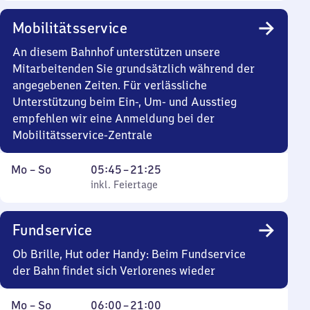
Sonntag
Uhr
45
Mobilitätsservice
bis
21
An diesem Bahnhof unterstützen unsere
Uhr
Mitarbeitenden Sie grundsätzlich während der
25
angegebenen Zeiten. Für verlässliche
Unterstützung beim Ein-, Um- und Ausstieg
empfehlen wir eine Anmeldung bei der
Mobilitätsservice-Zentrale
Montag
,
Von
Mo
–
So
05:45
–
21:25
bis
inkl. Feiertage
5
inkl. Feiertage
Sonntag
Uhr
45
Fundservice
bis
21
Ob Brille, Hut oder Handy: Beim Fundservice
Uhr
der Bahn findet sich Verlorenes wieder
25
Montag
,
Von
Mo
–
So
06:00
–
21:00