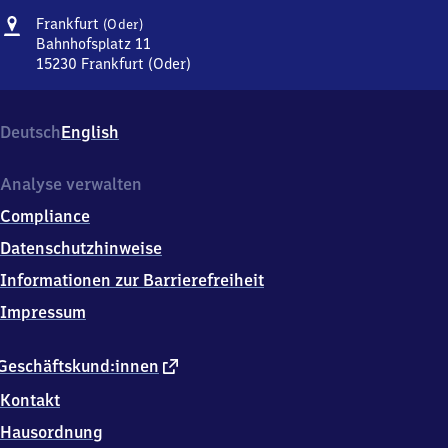
Adresse
Frankfurt
Frankfurt
(Oder)
(Oder)
Bahnhofsplatz 11
15230
Frankfurt (Oder)
Frankfurt
(Oder),
Bahnhofsplatz
Deutsch
English
11,
1
5
Analyse verwalten
2
Compliance
3
0
Datenschutzhinweise
Frankfurt
Informationen zur Barrierefreiheit
(Oder)
Impressum
externer
Geschäftskund:innen
Link
Kontakt
Hausordnung