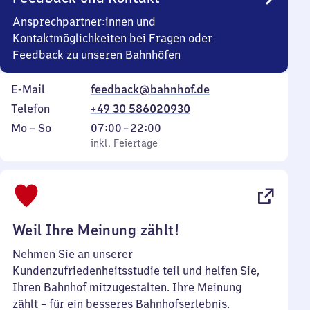
Ansprechpartner:innen und
Kontaktmöglichkeiten bei Fragen oder
Feedback zu unseren Bahnhöfen
E-Mail
feedback@bahnhof.de
Telefon
+49 30 586020930
Montag
,
Von
Mo
–
So
07:00
–
22:00
bis
inkl. Feiertage
7
inkl. Feiertage
Sonntag
Uhr
bis
22
Uhr
Weil Ihre Meinung zählt!
Nehmen Sie an unserer
Kundenzufriedenheitsstudie teil und helfen Sie,
Ihren Bahnhof mitzugestalten. Ihre Meinung
zählt – für ein besseres Bahnhofserlebnis.