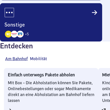
Angebote
Sonstige
+
5
8
Entdecken
Angebote
Am Bahnhof
Mobilität
Einfach unterwegs Pakete abholen
Mie
Mit Box – Die Abholstation können Sie Pakete,
Kind
Onlinebestellungen oder sogar Medikamente
onli
direkt an eine Abholstation am Bahnhof liefern
am B
lassen
Unte