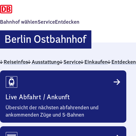
Bahnhof wählen
Service
Entdecken
Berlin
Berlin Ostbahnhof
Ostbahnho
Reiseinfos
Ausstattung
Service
Einkaufen
Entdecken
Reiseinfos
Live Abfahrt / Ankunft
Übersicht der nächsten abfahrenden und
ankommenden Züge und S-Bahnen