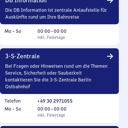
DB Information
Die DB Information ist zentrale Anlaufstelle für
Auskünfte rund um Ihre Bahnreise
Montag
,
Von
Mo
–
So
00:00
–
00:00
bis
inkl. Feiertage
0
inkl. Feiertage
Sonntag
Uhr
bis
3-S-Zentrale
0
Uhr
Bei Fragen oder Hinweisen rund um die Themen
Service, Sicherheit oder Sauberkeit
kontaktieren Sie die 3-S-Zentrale Berlin
Ostbahnhof
Telefon
+49 30 2971055
Montag
,
Von
Mo
–
So
00:00
–
00:00
bis
inkl. Feiertage
0
inkl. Feiertage
Sonntag
Uhr