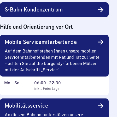
S-Bahn Kundenzentrum
Hilfe und Orientierung vor Ort
Mobile Servicemitarbeitende
Auf dem Bahnhof stehen Ihnen unsere mobilen
Servicemitarbeitenden mit Rat und Tat zur Seite
– achten Sie auf die burgundy-farbenen Mützen
mit der Aufschrift „Service“
Montag
,
Von
Mo
–
So
06:00
–
22:30
bis
inkl. Feiertage
6
inkl. Feiertage
Sonntag
Uhr
bis
Mobilitätsservice
22
Uhr
An diesem Bahnhof unterstützen unsere