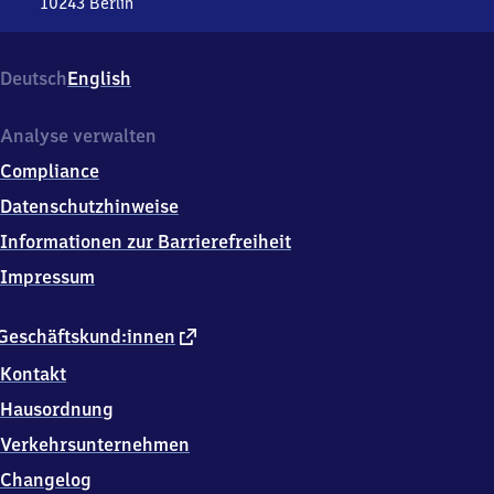
10243
Berlin
Berlin
Ostbahnhof,
Koppenstr.
Deutsch
English
3,
1
0
Analyse verwalten
2
Compliance
4
3
Datenschutzhinweise
Berlin
Informationen zur Barrierefreiheit
Impressum
externer
Geschäftskund:innen
Link
Kontakt
Hausordnung
Verkehrsunternehmen
Changelog