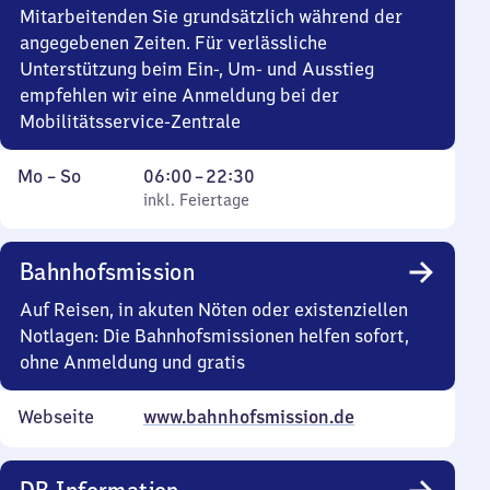
30
Mitarbeitenden Sie grundsätzlich während der
angegebenen Zeiten. Für verlässliche
Unterstützung beim Ein-, Um- und Ausstieg
empfehlen wir eine Anmeldung bei der
Mobilitätsservice-Zentrale
Montag
,
Von
Mo
–
So
06:00
–
22:30
bis
inkl. Feiertage
6
inkl. Feiertage
Sonntag
Uhr
bis
Bahnhofsmission
22
Uhr
Auf Reisen, in akuten Nöten oder existenziellen
30
Notlagen: Die Bahnhofsmissionen helfen sofort,
ohne Anmeldung und gratis
Webseite
www.bahnhofsmission.de