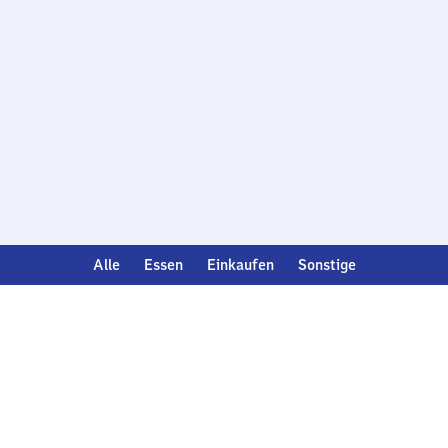
Alle
Essen
Einkaufen
Sonstige
Deutsch
English
Analyse verwalten
Compliance
Datenschutzhinweise