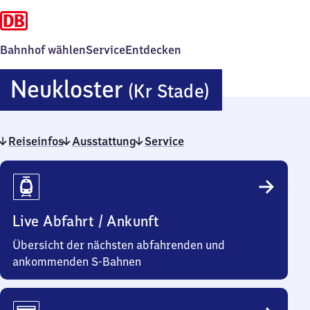
Bahnhof wählen
Service
Entdecken
Neuklost
Neukloster
(Kr Stade)
(Kreis
Reiseinfos
Ausstattung
Service
Stade)
Reiseinfos
Live Abfahrt / Ankunft
Übersicht der nächsten abfahrenden und
ankommenden S-Bahnen