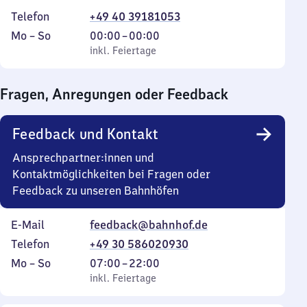
Telefon
+49 40 39181053
Montag
,
Von
Mo
–
So
00:00
–
00:00
bis
inkl. Feiertage
0
inkl. Feiertage
Sonntag
Uhr
bis
Fragen, Anregungen oder Feedback
0
Uhr
Feedback und Kontakt
Ansprechpartner:innen und
Kontaktmöglichkeiten bei Fragen oder
Feedback zu unseren Bahnhöfen
E-Mail
feedback@bahnhof.de
Telefon
+49 30 586020930
Montag
,
Von
Mo
–
So
07:00
–
22:00
bis
inkl. Feiertage
7
inkl. Feiertage
Sonntag
Uhr