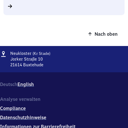
Nach oben
Adresse
Neukloster
Neukloster
(Kr Stade)
(Kreis
Jorker Straße 10
Stade)
21614
Buxtehude
Neukloster
(Kreis
Stade),
Deutsch
English
Jorker
Straße
10,
Analyse verwalten
2
Compliance
1
6
Datenschutzhinweise
1
Informationen zur Barrierefreiheit
4