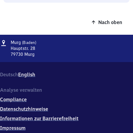
Nach oben
Adresse
Murg
Murg
(Baden)
(Baden)
Hauptstr. 28
79730
Murg
Murg
(Baden),
Hauptstr.
Deutsch
English
28,
7
9
Analyse verwalten
7
Compliance
3
0
Datenschutzhinweise
Murg
Informationen zur Barrierefreiheit
Impressum