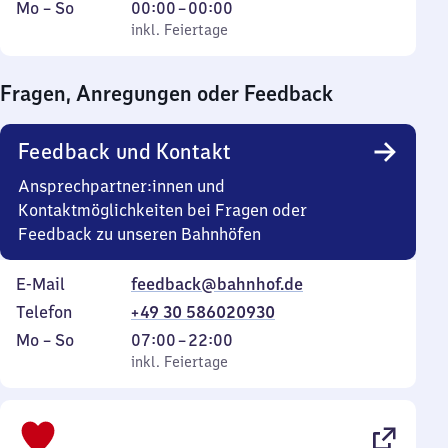
Montag
,
Von
Mo
–
So
00:00
–
00:00
bis
inkl. Feiertage
0
inkl. Feiertage
Sonntag
Uhr
bis
Fragen, Anregungen oder Feedback
0
Uhr
Feedback und Kontakt
Ansprechpartner:innen und
Kontaktmöglichkeiten bei Fragen oder
Feedback zu unseren Bahnhöfen
E-Mail
feedback@bahnhof.de
Telefon
+49 30 586020930
Montag
,
Von
Mo
–
So
07:00
–
22:00
bis
inkl. Feiertage
7
inkl. Feiertage
Sonntag
Uhr
bis
22