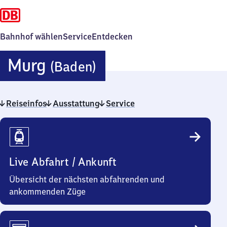
Bahnhof wählen
Service
Entdecken
Murg
Murg
(Baden)
(Baden)
Reiseinfos
Ausstattung
Service
Reiseinfos
Live Abfahrt / Ankunft
Übersicht der nächsten abfahrenden und
ankommenden Züge