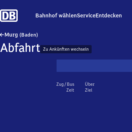
Bahnhof wählen
Service
Entdecken
Murg (Baden)
Murg
(Baden)
Abfahrt
Zu Ankünften wechseln
Zug / Bus
Über
Zeit
Ziel