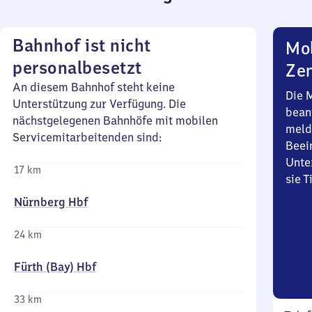
Bahnhof ist nicht
Mob
personalbesetzt
Zen
An diesem Bahnhof steht keine
Die 
Unterstützung zur Verfügung. Die
bean
nächstgelegenen Bahnhöfe mit mobilen
meld
Servicemitarbeitenden sind:
Beei
Unte
17 km
sie 
Nürnberg Hbf
24 km
Fürth (Bay) Hbf
33 km