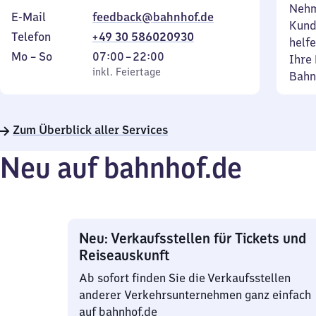
Nehm
E-Mail
feedback@bahnhof.de
Kund
Telefon
+49 30 586020930
helfe
Montag
,
Von
Mo
–
So
07:00
–
22:00
Ihre 
bis
inkl. Feiertage
7
inkl. Feiertage
Bahn
Sonntag
Uhr
bis
22
Zum Überblick aller Services
Uhr
Neu auf bahnhof.de
Neu: Verkaufsstellen für Tickets und
Reiseauskunft
Ab sofort finden Sie die Verkaufsstellen
anderer Verkehrsunternehmen ganz einfach
auf bahnhof.de