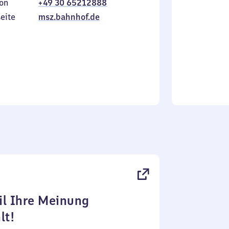
on
+49 30 65212888
bis
inkl.
Sonntag
eite
msz.bahnhof.de
l Ihre Meinung
lt!