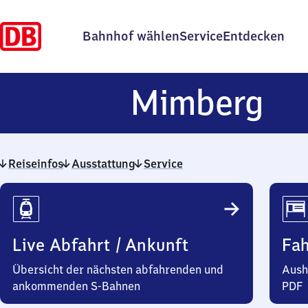
Bahnhof wählen
Service
Entdecken
Mi
Mimberg
Reiseinfos
Ausstattung
Service
Reiseinfos
Live Abfahrt / Ankunft
Fa
Übersicht der nächsten abfahrenden und
Aush
ankommenden S-Bahnen
PDF