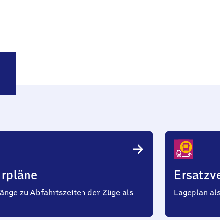
mberg
hrpläne
Ersatzv
änge zu Abfahrtszeiten der Züge als
Lageplan al