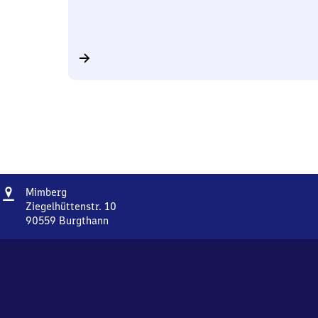
Adresse
Mimberg
Mimberg
Ziegelhüttenstr. 10
90559
Burgthann
Mimberg,
Ziegelhüttenstr.
10,
9
0
5