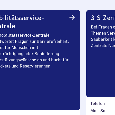
ilitätsservice-
3-S-Zen
trale
Bei Fragen 
Themen Serv
Mobilitätsservice-Zentrale
Sauberkeit k
twortet Fragen zur Barrierefreiheit,
Zentrale Nü
et für Menschen mit
nträchtigung oder Behinderung
rstützungswünsche an und bucht für
Tickets und Reservierungen
Telefon
Montag
,
Mo
–
So