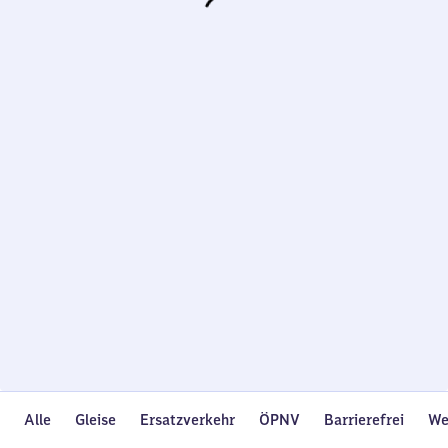
Wird
geladen…
Alle
Gleise
Ersatzverkehr
ÖPNV
Barrierefrei
We