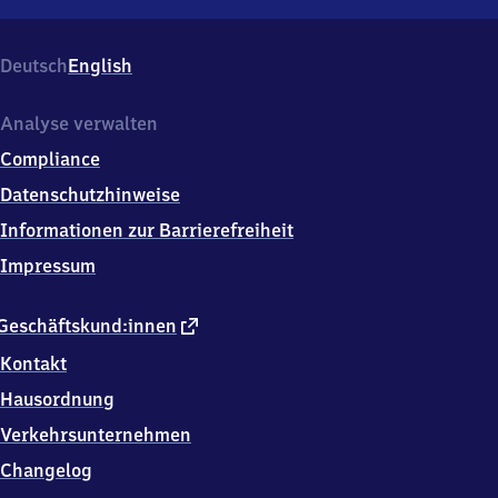
Meckenheim,
Bahnhofstr.
32,
Deutsch
English
5
3
3
Analyse verwalten
4
Compliance
0
Meckenheim
Datenschutzhinweise
Informationen zur Barrierefreiheit
Impressum
externer
Geschäftskund:innen
Link
Kontakt
Hausordnung
Verkehrsunternehmen
Changelog