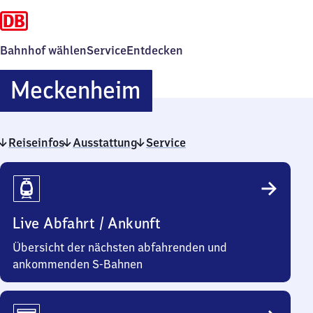
Bahnhof wählen
Service
Entdecken
Meckenheim
Meckenheim
Reiseinfos
Ausstattung
Service
Reiseinfos
Live Abfahrt / Ankunft
Übersicht der nächsten abfahrenden und
ankommenden S-Bahnen