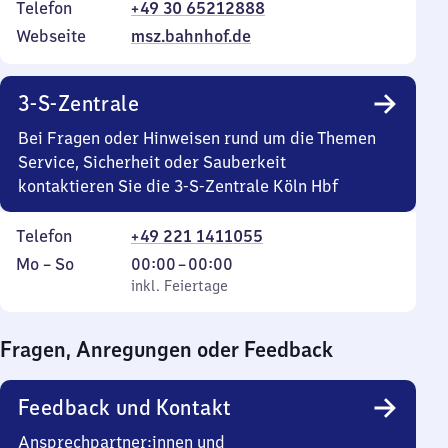
Telefon
+49 30 65212888
Webseite
msz.bahnhof.de
3-S-Zentrale
Bei Fragen oder Hinweisen rund um die Themen
Service, Sicherheit oder Sauberkeit
kontaktieren Sie die 3-S-Zentrale Köln Hbf
Telefon
+49 221 1411055
Montag
,
Von
Mo
–
So
00:00
–
00:00
bis
inkl. Feiertage
0
inkl. Feiertage
Sonntag
Uhr
bis
Fragen, Anregungen oder Feedback
0
Uhr
Feedback und Kontakt
Ansprechpartner:innen und