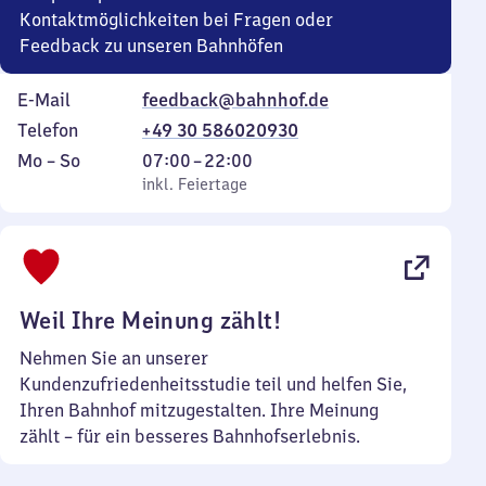
Kontaktmöglichkeiten bei Fragen oder
Feedback zu unseren Bahnhöfen
E-Mail
feedback@bahnhof.de
Telefon
+49 30 586020930
Montag
,
Von
Mo
–
So
07:00
–
22:00
bis
inkl. Feiertage
7
inkl. Feiertage
Sonntag
Uhr
bis
22
Uhr
Weil Ihre Meinung zählt!
Nehmen Sie an unserer
Kundenzufriedenheitsstudie teil und helfen Sie,
Ihren Bahnhof mitzugestalten. Ihre Meinung
zählt – für ein besseres Bahnhofserlebnis.