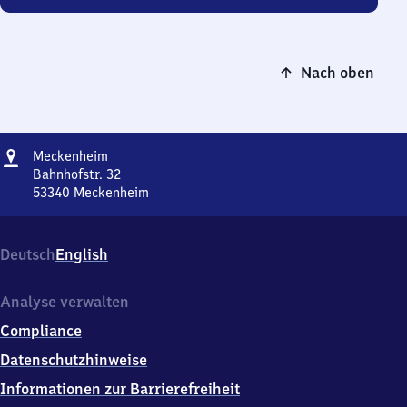
Nach oben
Adresse
Meckenheim
Meckenheim
Bahnhofstr. 32
53340
Meckenheim
Meckenheim,
Bahnhofstr.
32,
Deutsch
English
5
3
3
Analyse verwalten
4
Compliance
0
Meckenheim
Datenschutzhinweise
Informationen zur Barrierefreiheit