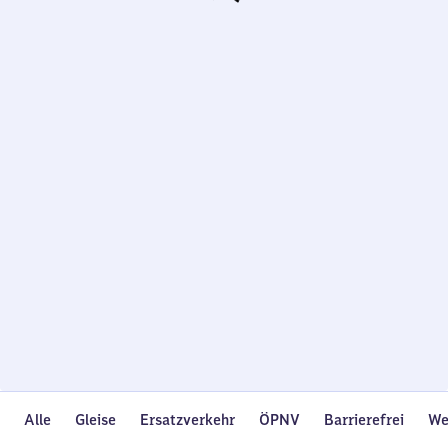
Wird
geladen…
Alle
Gleise
Ersatzverkehr
ÖPNV
Barrierefrei
We