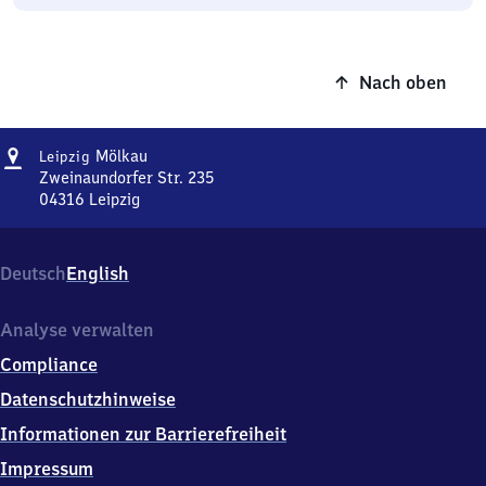
Nach oben
Adresse
Leipzig-
Mölkau
Leipzig
Mölkau
Zweinaundorfer Str. 235
04316
Leipzig
Leipzig-
Mölkau,
Zweinaundorfer
Deutsch
English
Str.
235,
0
Analyse verwalten
4
Compliance
3
1
Datenschutzhinweise
6
Informationen zur Barrierefreiheit
Leipzig
Impressum