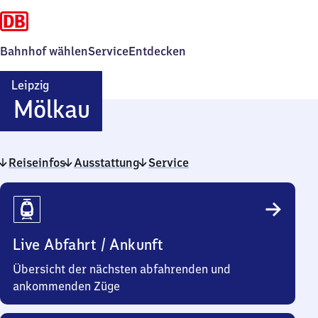
Bahnhof wählen
Service
Entdecken
Leipzig
Leipzig-
Mölkau
Mölkau
Reiseinfos
Ausstattung
Service
Reiseinfos
Live Abfahrt / Ankunft
Übersicht der nächsten abfahrenden und
ankommenden Züge