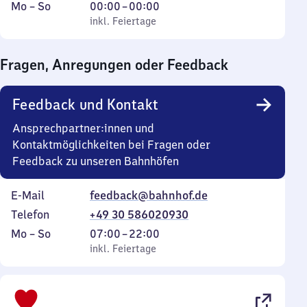
Montag
,
Von
Mo
–
So
00:00
–
00:00
bis
inkl. Feiertage
0
inkl. Feiertage
Sonntag
Uhr
bis
Fragen, Anregungen oder Feedback
0
Uhr
Feedback und Kontakt
Ansprechpartner:innen und
Kontaktmöglichkeiten bei Fragen oder
Feedback zu unseren Bahnhöfen
E-Mail
feedback@bahnhof.de
Telefon
+49 30 586020930
Montag
,
Von
Mo
–
So
07:00
–
22:00
bis
inkl. Feiertage
7
inkl. Feiertage
Sonntag
Uhr
bis
22