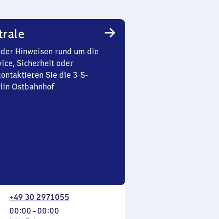
trale
oder Hinweisen rund um die
ice, Sicherheit oder
ontaktieren Sie die 3-S-
rlin Ostbahnhof
+49 30 2971055
Von
00:00
–
00:00