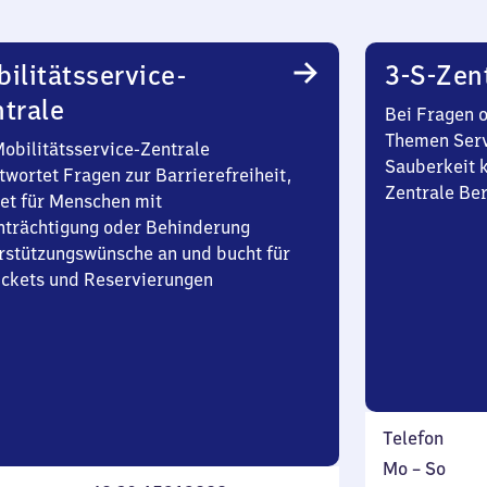
ilitätsservice-
3-S-Zen
trale
Bei Fragen 
Themen Serv
Mobilitätsservice-Zentrale
Sauberkeit k
twortet Fragen zur Barrierefreiheit,
Zentrale Be
et für Menschen mit
nträchtigung oder Behinderung
rstützungswünsche an und bucht für
Tickets und Reservierungen
Telefon
Montag
,
Mo
–
So