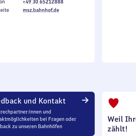
on
+49 30 65212888
bis
inkl.
Sonntag
eite
msz.bahnhof.de
edback und Kontakt
rechpartner:innen und
Weil Ih
aktmöglichkeiten bei Fragen oder
back zu unseren Bahnhöfen
zählt!