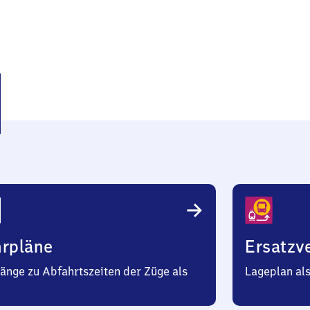
itz
hrpläne
Ersatzv
änge zu Abfahrtszeiten der Züge als
Lageplan al