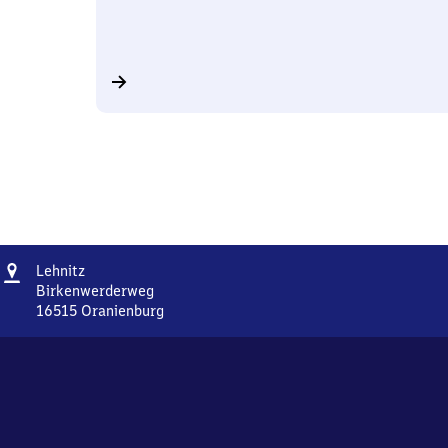
Adresse
Lehnitz
Lehnitz
Birkenwerderweg
16515
Oranienburg
Lehnitz,
Birkenwerderweg,
1
6
5
1