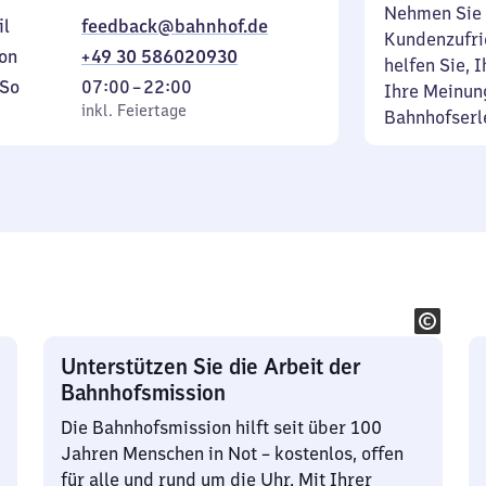
Nehmen Sie 
il
feedback@bahnhof.de
Kundenzufrie
on
+49 30 586020930
helfen Sie, 
ag
,
Von
So
07:00
–
22:00
Ihre Meinung
inkl. Feiertage
7
inkl. Feiertage
Bahnhofserl
tag
Uhr
bis
22
Uhr
Unterstützen Sie die Arbeit der
Bahnhofsmission
Die Bahnhofsmission hilft seit über 100
Jahren Menschen in Not – kostenlos, offen
für alle und rund um die Uhr. Mit Ihrer