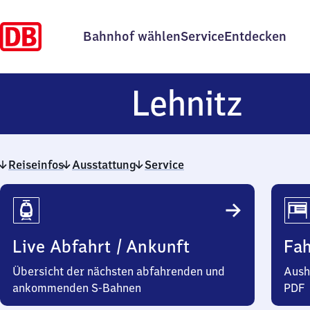
Bahnhof wählen
Service
Entdecken
Lehn
Lehnitz
Reiseinfos
Ausstattung
Service
Reiseinfos
Live Abfahrt / Ankunft
Fa
Übersicht der nächsten abfahrenden und
Aush
ankommenden S-Bahnen
PDF