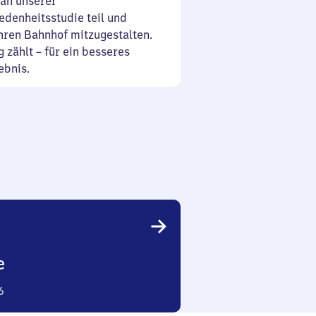
an unserer
denheitsstudie teil und
Ihren Bahnhof mitzugestalten.
 zählt – für ein besseres
ebnis.
e
6