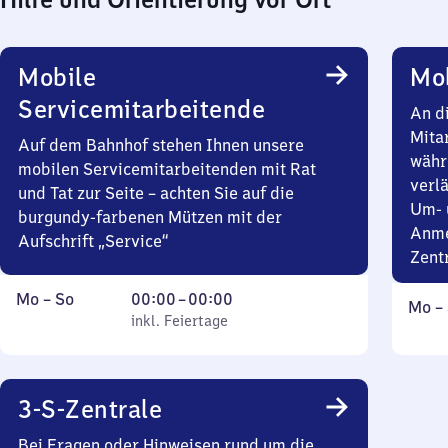
Mobile
Mob
Servicemitarbeitende
An d
Mita
Auf dem Bahnhof stehen Ihnen unsere
währ
mobilen Servicemitarbeitenden mit Rat
verlä
und Tat zur Seite – achten Sie auf die
Um- 
burgundy-farbenen Mützen mit der
Anme
Aufschrift „Service“
Zent
Montag
,
Von
Mo
–
So
00:00
–
00:00
Mont
Mo
–
bis
inkl. Feiertage
0
inkl. Feiertage
bis
Sonntag
Uhr
Sonn
bis
0
3-S-Zentrale
Uhr
Bei Fragen oder Hinweisen rund um die