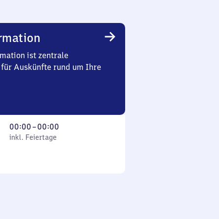
rmation
mation ist zentrale
 für Auskünfte rund um Ihre
Von
00:00
–
00:00
 Feiertage
0
inkl. Feiertage
Uhr
bis
0
Uhr