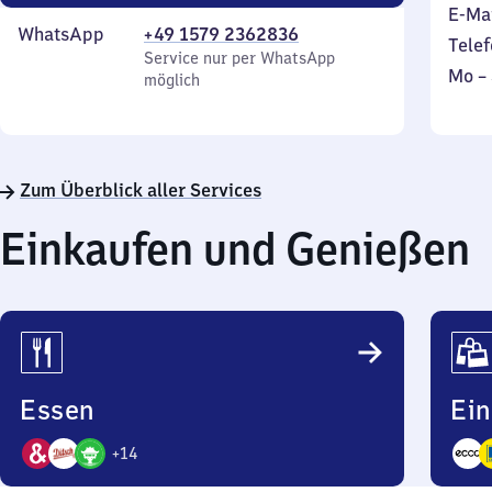
E-Ma
WhatsApp
+49 1579 2362836
Telef
Service nur per WhatsApp
Mont
Mo
–
möglich
bis
Sonn
Zum Überblick aller Services
Einkaufen und Genießen
Essen
Ei
+
14
17
17