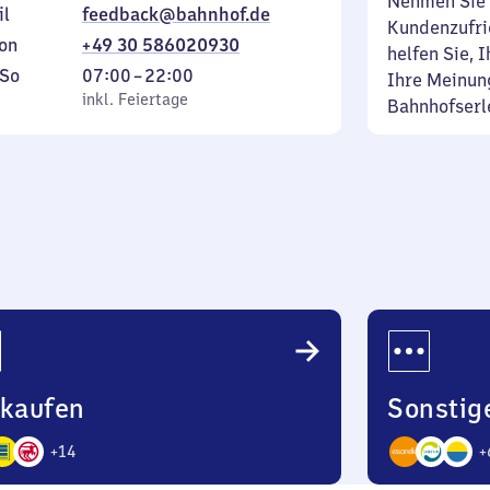
Nehmen Sie 
il
feedback@bahnhof.de
Kundenzufrie
on
+49 30 586020930
helfen Sie, 
ag
,
Von
So
07:00
–
22:00
Ihre Meinung
inkl. Feiertage
7
inkl. Feiertage
Bahnhofserl
tag
Uhr
bis
22
Uhr
nkaufen
Sonstig
+
14
+
9