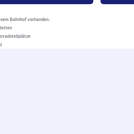
esem Bahnhof vorhanden:
iletten
hrradstellplätze
xi