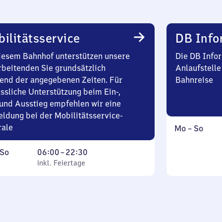
ilitätsservice
DB Info
iesem Bahnhof unterstützen unsere
Die DB Infor
rbeitenden Sie grundsätzlich
Anlaufstelle
end der angegebenen Zeiten. Für
Bahnreise
ssliche Unterstützung beim Ein-,
und Ausstieg empfehlen wir eine
ldung bei der Mobilitätsservice-
rale
Montag
,
Mo
–
So
bis
inkl.
ag
,
Von
Sonntag
So
06:00
–
22:30
inkl. Feiertage
6
inkl. Feiertage
tag
Uhr
bis
22
Uhr