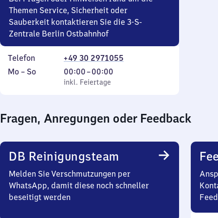
Themen Service, Sicherheit oder
Sauberkeit kontaktieren Sie die 3-S-
Zentrale Berlin Ostbahnhof
Telefon
+49 30 2971055
Montag
,
Von
Mo
–
So
00:00
–
00:00
bis
inkl. Feiertage
0
inkl. Feiertage
Sonntag
Uhr
bis
Fragen, Anregungen oder Feedback
0
Uhr
DB Reinigungsteam
Fe
Melden Sie Verschmutzungen per
Ansp
WhatsApp, damit diese noch schneller
Kont
beseitigt werden
Feed