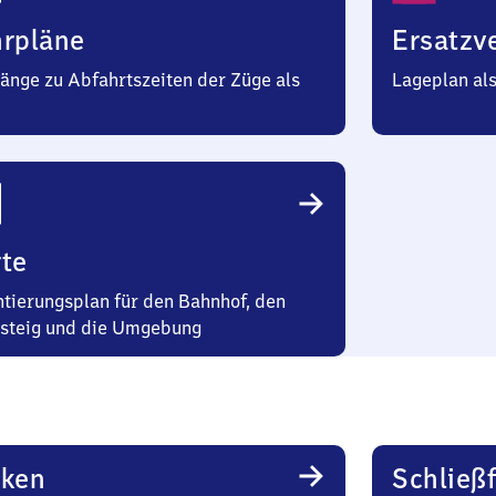
hrpläne
Ersatzv
änge zu Abfahrtszeiten der Züge als
Lageplan al
te
ntierungsplan für den Bahnhof, den
steig und die Umgebung
rken
Schließ