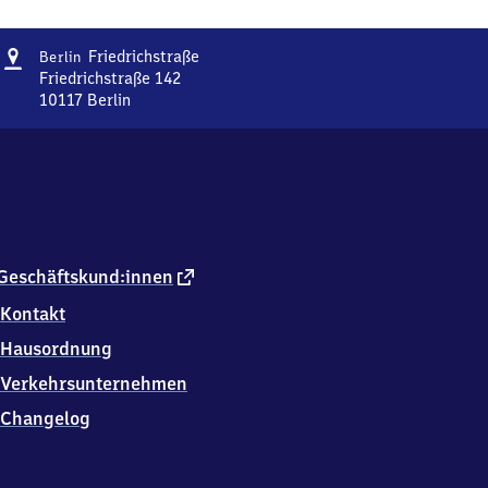
Adresse
Berlin
Friedrichstraße
Berlin
Friedrichstraße
Friedrichstraße 142
10117
Berlin
Berlin
Friedrichstraße,
Friedrichstraße
142,
1
0
1
1
externer
Geschäftskund:innen
7
Link
Kontakt
Berlin
Hausordnung
Verkehrsunternehmen
Changelog