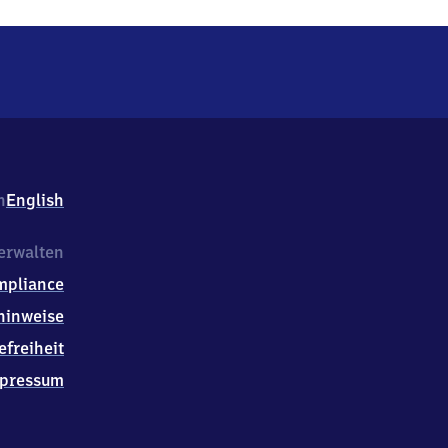
h
English
erwalten
mpliance
hinweise
efreiheit
pressum