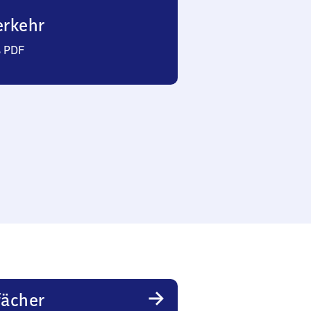
erkehr
s PDF
fächer