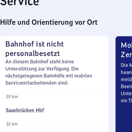
Service
Hilfe und Orientierung vor Ort
Bahnhof ist nicht
Mob
personalbesetzt
Zen
An diesem Bahnhof steht keine
Die 
Unterstützung zur Verfügung. Die
bean
nächstgelegenen Bahnhöfe mit mobilen
meld
Servicemitarbeitenden sind:
Beei
Unte
20 km
sie 
Saarbrücken Hbf
32 km