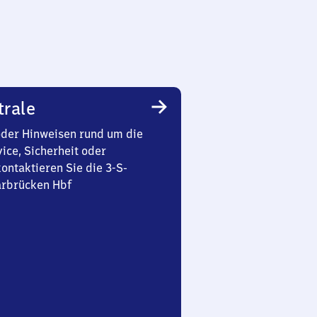
trale
oder Hinweisen rund um die
ice, Sicherheit oder
ontaktieren Sie die 3-S-
arbrücken Hbf