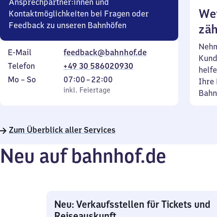
Ansprechpartner:innen und
Wei
Kontaktmöglichkeiten bei Fragen oder
Feedback zu unseren Bahnhöfen
zäh
Nehm
E-Mail
feedback@bahnhof.de
Kund
Telefon
+49 30 586020930
helfe
Montag
,
Von
Mo
–
So
07:00
–
22:00
Ihre 
bis
inkl. Feiertage
7
inkl. Feiertage
Bahn
Sonntag
Uhr
bis
22
Zum Überblick aller Services
Uhr
Neu auf bahnhof.de
Neu: Verkaufsstellen für Tickets und
Reiseauskunft