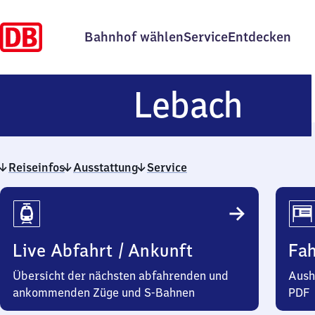
Bahnhof wählen
Service
Entdecken
Leba
Lebach
Reiseinfos
Ausstattung
Service
Reiseinfos
Live Abfahrt / Ankunft
Fa
Übersicht der nächsten abfahrenden und
Aush
ankommenden Züge und S-Bahnen
PDF