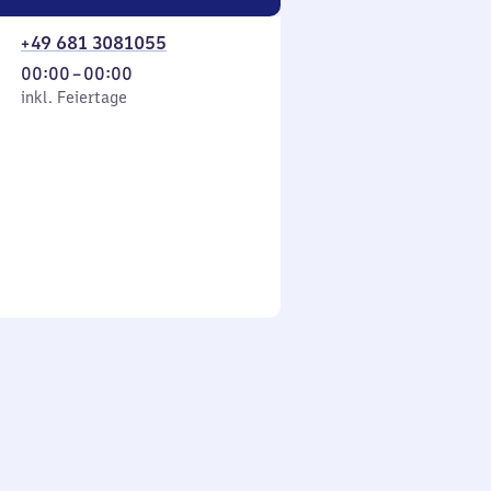
+49 681 3081055
Von
00:00
–
00:00
 Feiertage
0
inkl. Feiertage
Uhr
bis
0
Uhr