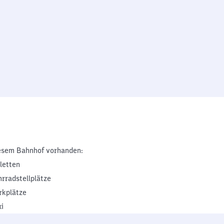
esem Bahnhof vorhanden:
iletten
hrradstellplätze
rkplätze
xi