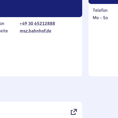
Telefon
Montag
,
Mo
–
So
on
+49 30 65212888
bis
inkl.
Sonntag
eite
msz.bahnhof.de