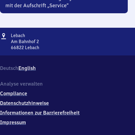
mit der Aufschrift „Service“
Adresse
Lebach
Lebach
Am Bahnhof 2
66822
Lebach
Lebach,
Am
Bahnhof
Deutsch
English
2,
6
6
Analyse verwalten
8
Compliance
2
2
Datenschutzhinweise
Lebach
Informationen zur Barrierefreiheit
Impressum