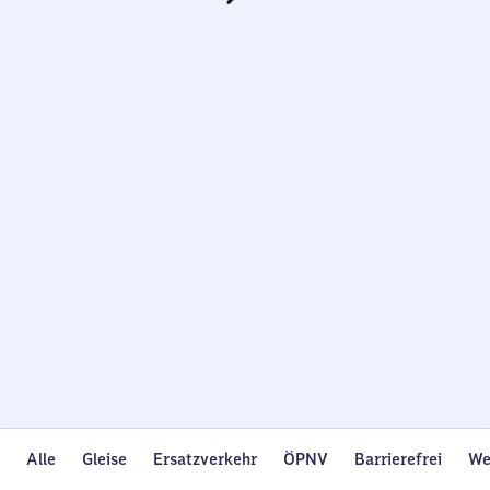
Wird
geladen…
Alle
Gleise
Ersatzverkehr
ÖPNV
Barrierefrei
We