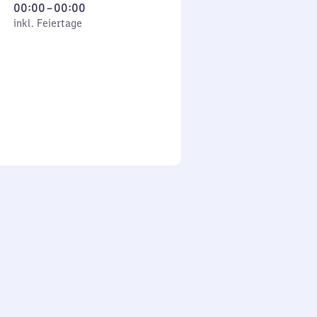
Von
00:00
–
00:00
 Feiertage
0
inkl. Feiertage
Uhr
bis
0
Uhr