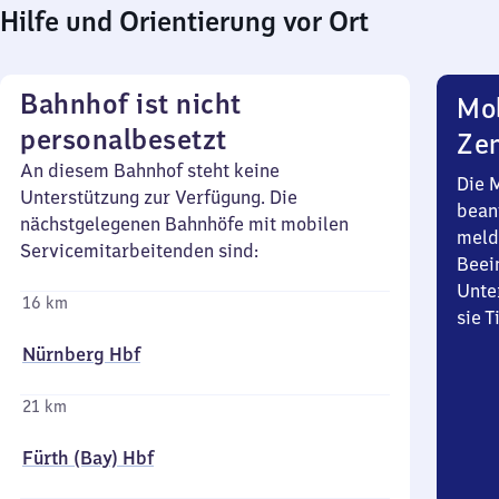
Hilfe und Orientierung vor Ort
Bahnhof ist nicht
Mob
personalbesetzt
Zen
An diesem Bahnhof steht keine
Die 
Unterstützung zur Verfügung. Die
bean
nächstgelegenen Bahnhöfe mit mobilen
meld
Servicemitarbeitenden sind:
Beei
Unte
16 km
sie 
Nürnberg Hbf
21 km
Fürth (Bay) Hbf