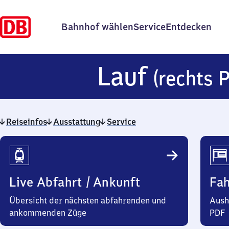
Bahnhof wählen
Service
Entdecken
Lauf
(rechts 
Reiseinfos
Ausstattung
Service
Reiseinfos
Live Abfahrt / Ankunft
Fa
Übersicht der nächsten abfahrenden und
Aush
ankommenden Züge
PDF