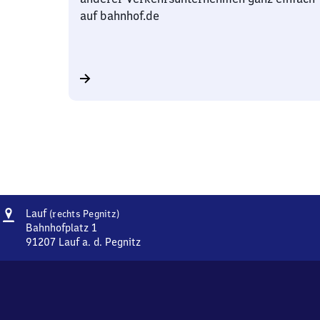
auf bahnhof.de
Adresse
Lauf
Lauf
(rechts Pegnitz)
(rechts
Bahnhofplatz 1
Pegnitz)
91207
Lauf a. d. Pegnitz
Lauf
(rechts
Pegnitz),
Bahnhofplatz
1,