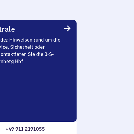
trale
oder Hinweisen rund um die
ice, Sicherheit oder
ontaktieren Sie die 3-S-
rnberg Hbf
+49 911 2191055