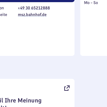
Montag
,
Mo
–
So
on
+49 30 65212888
bis
inkl.
Sonntag
eite
msz.bahnhof.de
l Ihre Meinung