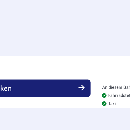
rken
An diesem Bah
Fahrradstel
Taxi