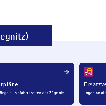
Lauf
Pegnitz)
(rechts
Pegnitz)
hrpläne
Ersatzv
änge zu Abfahrtszeiten der Züge als
Lageplan al