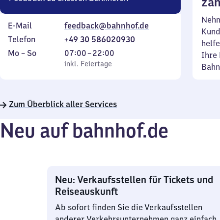
zäh
Nehm
E-Mail
feedback@bahnhof.de
Kund
Telefon
+49 30 586020930
helfe
Montag
,
Von
Mo
–
So
07:00
–
22:00
Ihre 
bis
inkl. Feiertage
7
inkl. Feiertage
Bahn
Sonntag
Uhr
bis
22
Zum Überblick aller Services
Uhr
Neu auf bahnhof.de
Neu: Verkaufsstellen für Tickets und
Reiseauskunft
Ab sofort finden Sie die Verkaufsstellen
anderer Verkehrsunternehmen ganz einfach