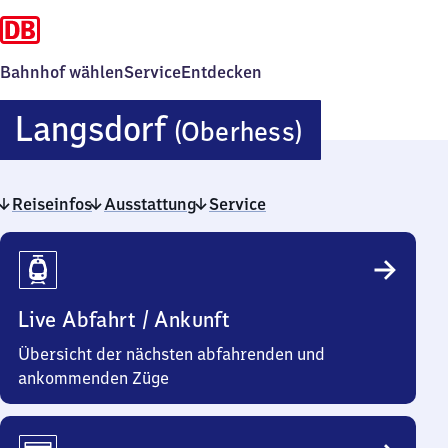
Bahnhof wählen
Service
Entdecken
Langsdor
Langsdorf
(Oberhess)
(Oberhes
Reiseinfos
Ausstattung
Service
Reiseinfos
Live Abfahrt / Ankunft
Übersicht der nächsten abfahrenden und
ankommenden Züge