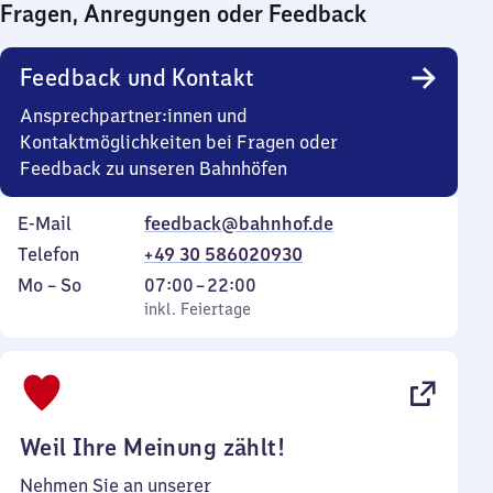
Fragen, Anregungen oder Feedback
0
Uhr
Feedback und Kontakt
Ansprechpartner:innen und
Kontaktmöglichkeiten bei Fragen oder
Feedback zu unseren Bahnhöfen
E-Mail
feedback@bahnhof.de
Telefon
+49 30 586020930
Montag
,
Von
Mo
–
So
07:00
–
22:00
bis
inkl. Feiertage
7
inkl. Feiertage
Sonntag
Uhr
bis
22
Uhr
Weil Ihre Meinung zählt!
Nehmen Sie an unserer