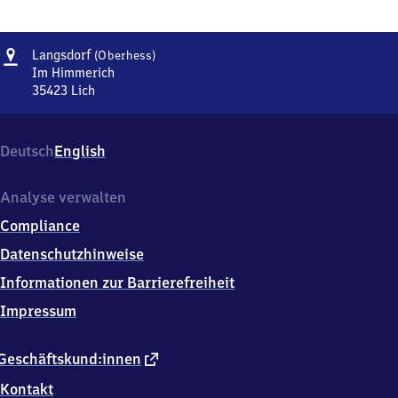
Adresse
Langsdorf
Langsdorf
(Oberhess)
(Oberhessen)
Im Himmerich
35423
Lich
Langsdorf
(Oberhessen),
Im
Deutsch
English
Himmerich,
3
5
Analyse verwalten
4
Compliance
2
3
Datenschutzhinweise
Lich
Informationen zur Barrierefreiheit
Impressum
externer
Geschäftskund:innen
Link
Kontakt