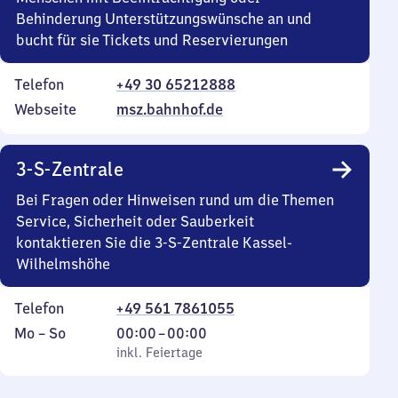
Behinderung Unterstützungswünsche an und
bucht für sie Tickets und Reservierungen
Telefon
+49 30 65212888
Webseite
msz.bahnhof.de
3-S-Zentrale
Bei Fragen oder Hinweisen rund um die Themen
Service, Sicherheit oder Sauberkeit
kontaktieren Sie die 3-S-Zentrale Kassel-
Wilhelmshöhe
Telefon
+49 561 7861055
Montag
,
Von
Mo
–
So
00:00
–
00:00
bis
inkl. Feiertage
0
inkl. Feiertage
Sonntag
Uhr
bis