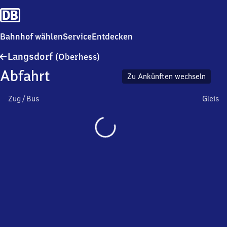
Bahnhof wählen
Service
Entdecken
Langsdorf
Langsdorf
(Oberhess)
(Oberhessen)
Abfahrt
Zu Ankünften wechseln
Zug / Bus
Gleis
Wird
geladen…