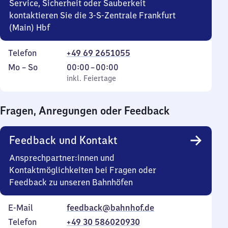
Service, Sicherheit oder Sauberkeit
kontaktieren Sie die 3-S-Zentrale Frankfurt
(Main) Hbf
Telefon
+49 69 2651055
Montag
,
Von
Mo
–
So
00:00
–
00:00
bis
inkl. Feiertage
0
inkl. Feiertage
Sonntag
Uhr
bis
Fragen, Anregungen oder Feedback
0
Uhr
Feedback und Kontakt
Ansprechpartner:innen und
Kontaktmöglichkeiten bei Fragen oder
Feedback zu unseren Bahnhöfen
E-Mail
feedback@bahnhof.de
Telefon
+49 30 586020930