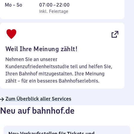
Montag
,
Von
Mo
–
So
07:00
–
22:00
bis
inkl. Feiertage
7
inkl. Feiertage
Sonntag
Uhr
bis
22
Uhr
Weil Ihre Meinung zählt!
Nehmen Sie an unserer
Kundenzufriedenheitsstudie teil und helfen Sie,
Ihren Bahnhof mitzugestalten. Ihre Meinung
zählt – für ein besseres Bahnhofserlebnis.
Zum Überblick aller Services
Neu auf bahnhof.de
Neu: Verkaufsstellen für Tickets und