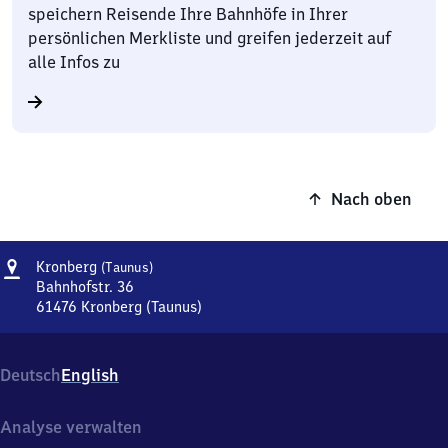
speichern Reisende Ihre Bahnhöfe in Ihrer
persönlichen Merkliste und greifen jederzeit auf
alle Infos zu
Nach oben
Adresse
Kronberg
Kronberg
(Taunus)
(Taunus)
Bahnhofstr. 36
61476
Kronberg (Taunus)
Kronberg
(Taunus),
Bahnhofstr.
Deutsch
English
36,
6
1
Analyse verwalten
4