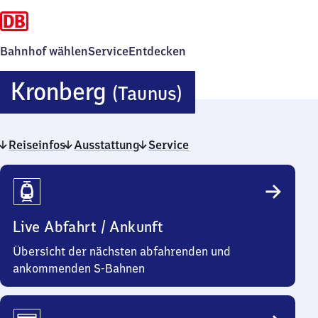
Bahnhof wählen
Service
Entdecken
Kronberg
Kronberg
(Taunus)
(Taunus)
Reiseinfos
Ausstattung
Service
Reiseinfos
Live Abfahrt / Ankunft
Übersicht der nächsten abfahrenden und
ankommenden S-Bahnen