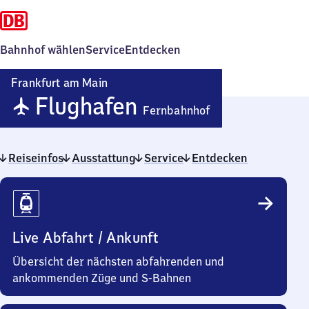
Bahnhof wählen
Service
Entdecken
Frankfurt am Main
Frankfurt
✈
Flughafen
Fernbahnhof
am Main
Reiseinfos
Ausstattung
Service
Entdecken
Flughafe
Reiseinfos
Fernbahn
Live Abfahrt / Ankunft
Übersicht der nächsten abfahrenden und
ankommenden Züge und S-Bahnen