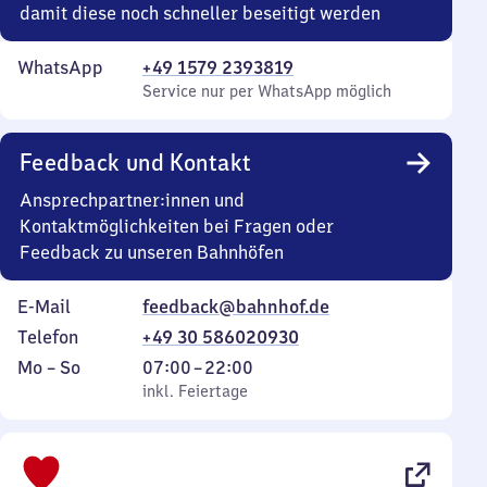
damit diese noch schneller beseitigt werden
WhatsApp
+49 1579 2393819
Service nur per WhatsApp möglich
Feedback und Kontakt
Ansprechpartner:innen und
Kontaktmöglichkeiten bei Fragen oder
Feedback zu unseren Bahnhöfen
E-Mail
feedback@bahnhof.de
Telefon
+49 30 586020930
Montag
,
Von
Mo
–
So
07:00
–
22:00
bis
inkl. Feiertage
7
inkl. Feiertage
Sonntag
Uhr
bis
22