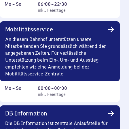
Montag
,
Von
Mo
–
So
06:00
–
22:30
bis
inkl. Feiertage
6
inkl. Feiertage
Sonntag
Uhr
bis
Mobilitätsservice
22
Uhr
An diesem Bahnhof unterstützen unsere
30
Mitarbeitenden Sie grundsätzlich während der
angegebenen Zeiten. Für verlässliche
Unterstützung beim Ein-, Um- und Ausstieg
empfehlen wir eine Anmeldung bei der
Mobilitätsservice-Zentrale
Montag
,
Von
Mo
–
So
00:00
–
00:00
bis
inkl. Feiertage
0
inkl. Feiertage
Sonntag
Uhr
bis
DB Information
0
Uhr
Die DB Information ist zentrale Anlaufstelle für