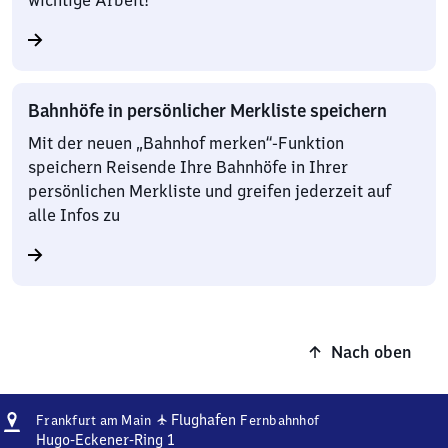
wichtige Arbeit!
Bahnhöfe in persönlicher Merkliste speichern
Mit der neuen „Bahnhof merken“-Funktion
speichern Reisende Ihre Bahnhöfe in Ihrer
persönlichen Merkliste und greifen jederzeit auf
alle Infos zu
Nach oben
Adresse
Frankfurt
✈
Flughafen
Frankfurt am Main
Fernbahnhof
am Main
Hugo-Eckener-Ring 1