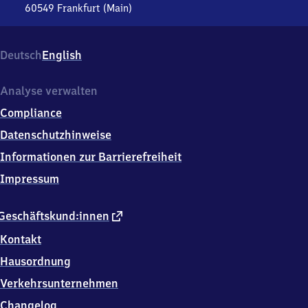
Flughafen
60549
Frankfurt (Main)
Frankfurt
Fernbahnhof
am Main
Flughafen
Deutsch
English
Fernbahnhof,
Hugo-
Eckener-
Analyse verwalten
Ring
Compliance
1,
6
Datenschutzhinweise
0
Informationen zur Barrierefreiheit
5
4
Impressum
9
Frankfurt
(Main)
externer
Geschäftskund:innen
Link
Kontakt
Hausordnung
Verkehrsunternehmen
Changelog