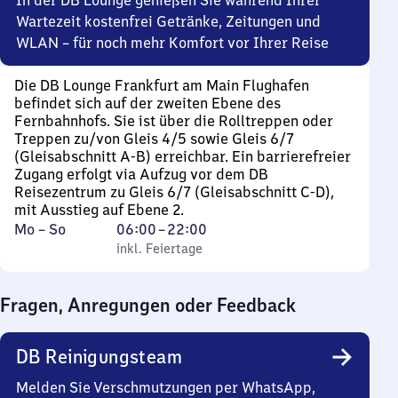
In der DB Lounge genießen Sie während Ihrer
Wartezeit kostenfrei Getränke, Zeitungen und
WLAN – für noch mehr Komfort vor Ihrer Reise
Die DB Lounge Frankfurt am Main Flughafen
befindet sich auf der zweiten Ebene des
Fernbahnhofs. Sie ist über die Rolltreppen oder
Treppen zu/von Gleis 4/5 sowie Gleis 6/7
(Gleisabschnitt A-B) erreichbar. Ein barrierefreier
Zugang erfolgt via Aufzug vor dem DB
Reisezentrum zu Gleis 6/7 (Gleisabschnitt C-D),
mit Ausstieg auf Ebene 2.
Montag
,
Von
Mo
–
So
06:00
–
22:00
bis
inkl. Feiertage
6
inkl. Feiertage
Sonntag
Uhr
bis
Fragen, Anregungen oder Feedback
22
Uhr
DB Reinigungsteam
Melden Sie Verschmutzungen per WhatsApp,