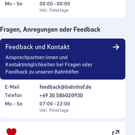
Montag
,
Von
Mo
–
So
00:00
–
00:00
bis
inkl. Feiertage
0
inkl. Feiertage
Sonntag
Uhr
bis
Fragen, Anregungen oder Feedback
0
Uhr
Feedback und Kontakt
Ansprechpartner:innen und
Kontaktmöglichkeiten bei Fragen oder
Feedback zu unseren Bahnhöfen
E-Mail
feedback@bahnhof.de
Telefon
+49 30 586020930
Montag
,
Von
Mo
–
So
07:00
–
22:00
bis
inkl. Feiertage
7
inkl. Feiertage
Sonntag
Uhr
bis
22