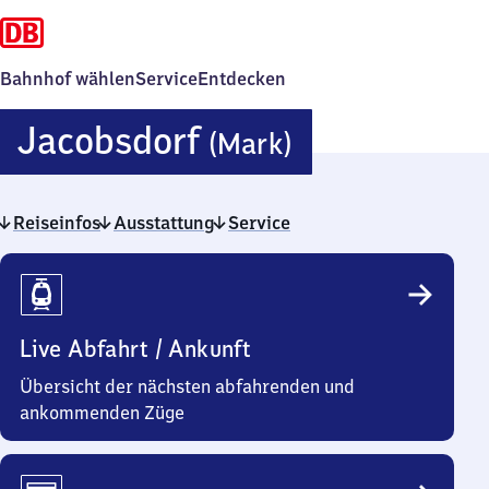
Bahnhof wählen
Service
Entdecken
Jacobsdorf
Jacobsdorf
(Mark)
(Mark)
Reiseinfos
Ausstattung
Service
Reiseinfos
Live Abfahrt / Ankunft
Übersicht der nächsten abfahrenden und
ankommenden Züge