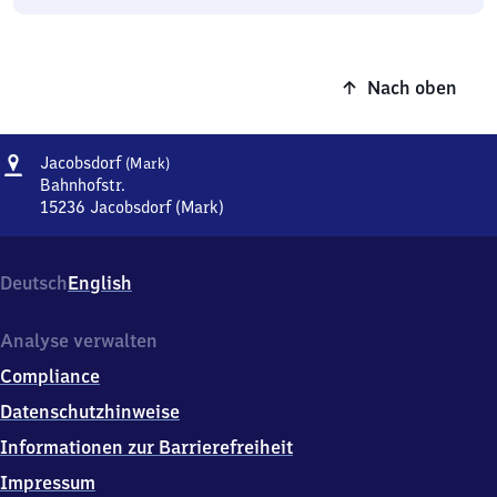
Nach oben
Adresse
Jacobsdorf
Jacobsdorf
(Mark)
(Mark)
Bahnhofstr.
15236
Jacobsdorf (Mark)
Jacobsdorf
(Mark),
Bahnhofstr.,
Deutsch
English
1
5
2
Analyse verwalten
3
Compliance
6
Jacobsdorf
Datenschutzhinweise
(Mark)
Informationen zur Barrierefreiheit
Impressum