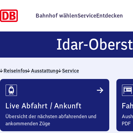
Bahnhof wählen
Service
Entdecken
Idar-Oberst
Reiseinfos
Ausstattung
Service
Reiseinfos
Live Abfahrt / Ankunft
Fa
Übersicht der nächsten abfahrenden und
Aush
ankommenden Züge
PDF