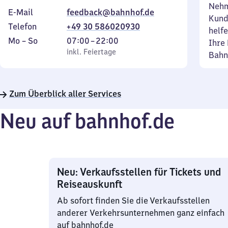
Nehm
E-Mail
feedback@bahnhof.de
Kund
Telefon
+49 30 586020930
helfe
Montag
,
Von
Mo
–
So
07:00
–
22:00
Ihre 
bis
inkl. Feiertage
7
inkl. Feiertage
Bahn
Sonntag
Uhr
bis
22
Zum Überblick aller Services
Uhr
Neu auf bahnhof.de
Neu: Verkaufsstellen für Tickets und
Reiseauskunft
Ab sofort finden Sie die Verkaufsstellen
anderer Verkehrsunternehmen ganz einfach
auf bahnhof.de