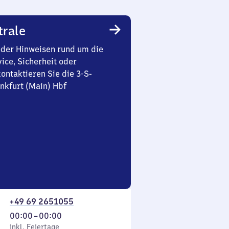
trale
oder Hinweisen rund um die
ice, Sicherheit oder
ontaktieren Sie die 3-S-
nkfurt (Main) Hbf
+49 69 2651055
Von
00:00
–
00:00
 Feiertage
0
inkl. Feiertage