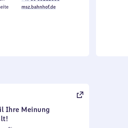
Sonntag
eite
msz.bahnhof.de
l Ihre Meinung
lt!