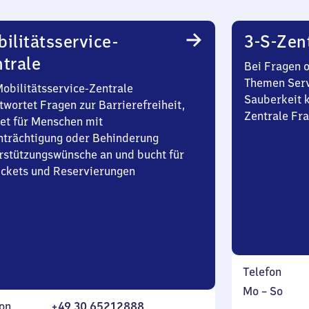
ilitätsservice-
3-S-Zen
trale
Bei Fragen 
Themen Serv
Mobilitätsservice-Zentrale
Sauberkeit k
twortet Fragen zur Barrierefreiheit,
Zentrale Fra
et für Menschen mit
nträchtigung oder Behinderung
rstützungswünsche an und bucht für
Tickets und Reservierungen
Telefon
Montag
,
Mo
–
So
on
+49 30 65212888
bis
inkl.