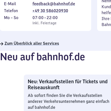
Nehm
E-Mail
feedback@bahnhof.de
Kund
Telefon
+49 30 586020930
helfe
Montag
,
Von
Mo
–
So
07:00
–
22:00
Ihre 
bis
inkl. Feiertage
7
inkl. Feiertage
Bahn
Sonntag
Uhr
bis
22
Zum Überblick aller Services
Uhr
Neu auf bahnhof.de
Neu: Verkaufsstellen für Tickets und
Reiseauskunft
Ab sofort finden Sie die Verkaufsstellen
anderer Verkehrsunternehmen ganz einfach
auf bahnhof.de