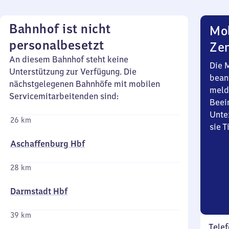
Bahnhof ist nicht
Mob
personalbesetzt
Zen
An diesem Bahnhof steht keine
Die 
Unterstützung zur Verfügung. Die
bean
nächstgelegenen Bahnhöfe mit mobilen
meld
Servicemitarbeitenden sind:
Beei
Unte
26 km
sie 
Aschaffenburg Hbf
28 km
Darmstadt Hbf
39 km
Telef