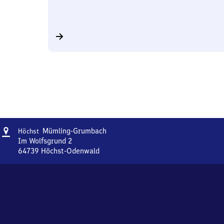
Adresse
Höchst
Mümling-Grumbach
Höchst
Mümling-
Im Wolfsgrund 2
Grumbach
64739
Höchst-Odenwald
Höchst
Mümling-
Grumbach,
Im
Wolfsgrund
2,
6