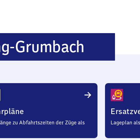
Höchst
ng-Grumbach
Mümlin
Grumba
hrpläne
Ersatzv
änge zu Abfahrtszeiten der Züge als
Lageplan al