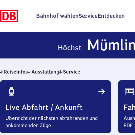
Bahnhof wählen
Service
Entdecken
Mümli
Höchst
Reiseinfos
Ausstattung
Service
Reiseinfos
Live Abfahrt / Ankunft
Fa
Übersicht der nächsten abfahrenden und
Aush
ankommenden Züge
PDF