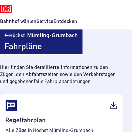
Bahnhof wählen
Service
Entdecken
Höchst
Mümling-Grumbach
Höchst
Mümling-
Fahrpläne
Grumbach
Hier finden Sie detaillierte Informationen zu den
Zügen, den Abfahrtszeiten sowie den Verkehrstagen
und gegebenenfalls Fahrplanänderungen.
(PDF,
Regelfahrplan
43
Alle Züge in Höchst Mümling-Grumbach