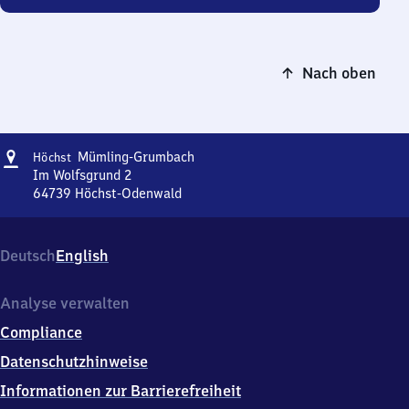
Nach oben
Adresse
Höchst
Mümling-Grumbach
Höchst
Mümling-
Im Wolfsgrund 2
Grumbach
64739
Höchst-Odenwald
Höchst
Mümling-
Grumbach,
Deutsch
English
Im
Wolfsgrund
2,
Analyse verwalten
6
Compliance
4
7
Datenschutzhinweise
3
Informationen zur Barrierefreiheit
9