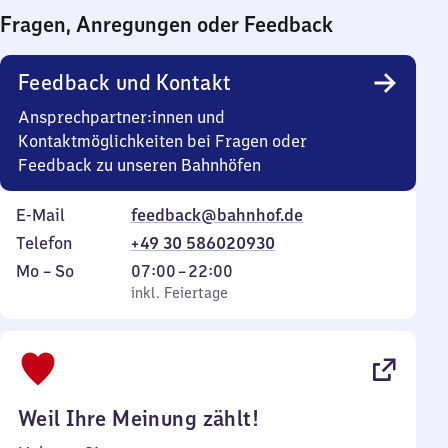
bis
Fragen, Anregungen oder Feedback
0
Uhr
Feedback und Kontakt
Ansprechpartner:innen und
Kontaktmöglichkeiten bei Fragen oder
Feedback zu unseren Bahnhöfen
E-Mail
feedback@bahnhof.de
Telefon
+49 30 586020930
Montag
,
Von
Mo
–
So
07:00
–
22:00
bis
inkl. Feiertage
7
inkl. Feiertage
Sonntag
Uhr
bis
22
Uhr
Weil Ihre Meinung zählt!