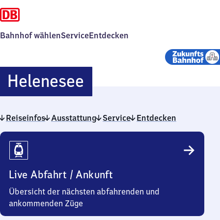
Bahnhof wählen
Service
Entdecken
Helenesee
Helenesee
Reiseinfos
Ausstattung
Service
Entdecken
Reiseinfos
Live Abfahrt / Ankunft
Übersicht der nächsten abfahrenden und
ankommenden Züge