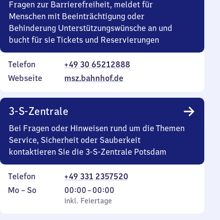
Fragen zur Barrierefreiheit, meldet für
Menschen mit Beeinträchtigung oder
Behinderung Unterstützungswünsche an und
bucht für sie Tickets und Reservierungen
Telefon
+49 30 65212888
Webseite
msz.bahnhof.de
3-S-Zentrale
Bei Fragen oder Hinweisen rund um die Themen
Service, Sicherheit oder Sauberkeit
kontaktieren Sie die 3-S-Zentrale Potsdam
Telefon
+49 331 2357520
Montag
,
Von
Mo
–
So
00:00
–
00:00
bis
inkl. Feiertage
0
inkl. Feiertage
Sonntag
Uhr