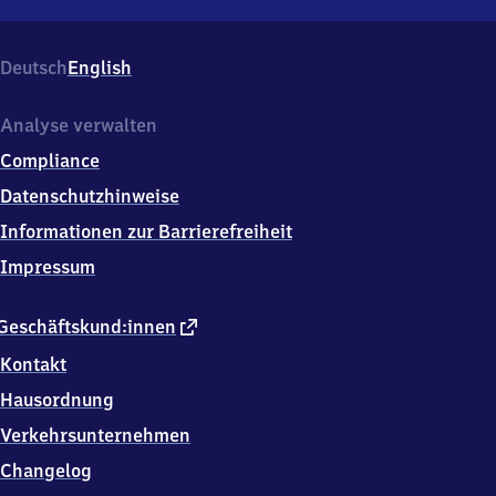
Helenesee,
Im
Wald,
Deutsch
English
1
5
2
Analyse verwalten
3
Compliance
6
Frankfurt
Datenschutzhinweise
(Oder)
Informationen zur Barrierefreiheit
Impressum
externer
Geschäftskund:innen
Link
Kontakt
Hausordnung
Verkehrsunternehmen
Changelog